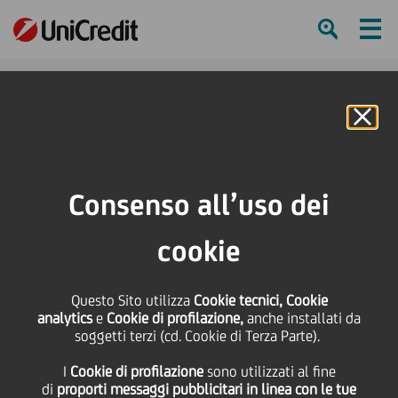
Ham
Se
Online Banking
HOME
Press & Media
Comunicati stampa
Rapporto Industria e Filiere 2012 Competitività di sistema per non perdere la
Consenso all’uso dei
sfida dell'export
cookie
SHARE
PRINT
SEND
Rapporto Industria e
Questo Sito utilizza
Cookie tecnici, Cookie
analytics
e
Cookie di profilazione,
anche installati da
soggetti terzi (cd. Cookie di Terza Parte).
Filiere 2012
I
Cookie di profilazione
sono utilizzati al fine
di
proporti messaggi pubblicitari in linea con le tue