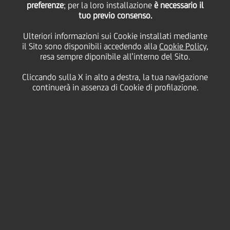
preferenze
Competitività di
; per la loro installazione
è necessario il
tuo previo consenso.
Ulteriori informazioni sui Cookie installati mediante
sistema per non
il Sito sono disponibili accedendo alla
Cookie Policy
,
resa sempre diponibile all’interno del Sito.
perdere la sfida
Cliccando sulla X in alto a destra, la tua navigazione
continuerà in assenza di Cookie di profilazione.
dell'export
03 Dicembre
2012 - h 11:15
Business
E' stato presentato oggi a Milano il nuovo rapporto
di Prometeia e UniCredit "
Industria e Filiere2012
",
focalizzato sulla competitività delle imprese sui
mercati internazionali analizzata in una ottica di
filiera globale, che ha l'obiettivo di migliorare il
punto d'osservazione sull'industria italiana.