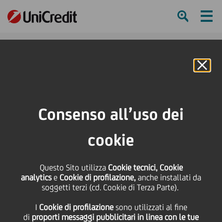
Ham
Se
Online Banking
HOME
Press & Media
Comunicati stampa
UniCredit al Quirinale per il "Premio dei Premi"
Consenso all’uso dei
SHARE
PRINT
SEND
cookie
UniCredit al Quirinale
Questo Sito utilizza
Cookie tecnici, Cookie
analytics
e
Cookie di profilazione,
anche installati da
per il "Premio dei
soggetti terzi (cd. Cookie di Terza Parte).
I
Cookie di profilazione
sono utilizzati al fine
Premi"
di
proporti messaggi pubblicitari in linea con le tue