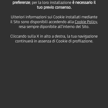
preferenze
; per la loro installazione
è necessario il
tuo previo consenso.
Ulteriori informazioni sui Cookie installati mediante
14 Giugno
2011 - h 16:30
Business
il Sito sono disponibili accedendo alla
Cookie Policy
,
resa sempre diponibile all’interno del Sito.
La banca si è aggiudicata il premio Abi per
l'innovazione nella sezione "La banca per valorizzare
Cliccando sulla X in alto a destra, la tua navigazione
il territorio"
continuerà in assenza di Cookie di profilazione.
Una piattaforma completamente web-based, multi-
banca, multi-controparte e di semplice utilizzo
capace di supportare le imprese nelle transazioni
legate al Business di Trade Finance. E' questo - in
estrema sintesi - @GlobalTrade, il prodotto con cui
UniCredit si è aggiudicata il riconoscimento ABI per
l'innovazione nella sezione "La banca per valorizzare
il territorio". Il Premio per l'innovazione nei servizi
bancari, istituito quest'anno dall'Abi partecipa oggi
al 'Premio dei Premi', promosso dal Governo e che si