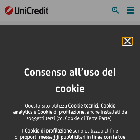
Ham
Se
Online Banking
HOME
Press & Media
Comunicati stampa
Settimo Rapporto UniCredit sulle Piccole Imprese
Consenso all’uso dei
SHARE
PRINT
SEND
cookie
Settimo Rapporto
Questo Sito utilizza
Cookie tecnici, Cookie
analytics
e
Cookie di profilazione,
anche installati da
UniCredit sulle Piccole
soggetti terzi (cd. Cookie di Terza Parte).
I
Cookie di profilazione
sono utilizzati al fine
Imprese
di
proporti messaggi pubblicitari in linea con le tue