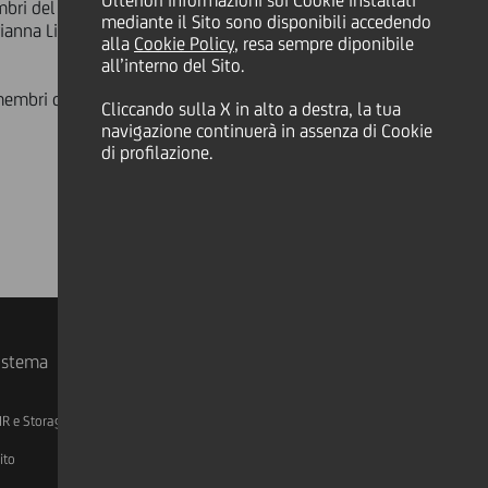
Ulteriori informazioni sui Cookie installati
mbri del predetto Comitato; inoltre
mediante il Sito sono disponibili accedendo
rianna Li Calzi quali membri del
alla
Cookie Policy
, resa sempre diponibile
all’interno del Sito.
 membri dei Sotto-Comitati "Controlli
Cliccando sulla X in alto a destra, la tua
navigazione continuerà in assenza di Cookie
di profilazione.
sistema
IR e Storage
AML, Patriot Act e W-8BEN-E
ito