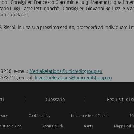
nando i Consiglieri Francesco Giacomin e Luigi Maramotti quali me
cario Luigi Castelletti nonchè i Consiglieri Giovanni Belluzzi e Ma
ti correlate".
i & Rischi, in una sua prossima seduta, procederà ad individuare i
28236; e-mail:
MediaRelations@unicreditgroup.eu
88628715; e-mail:
InvestorRelations@unicreditgroup.eu
ti
Glossario
Requisiti di 
ivacy
Cookie policy
Le tue scelte sui Cookie
SD
istleblowing
Accessibilità
Alerts
Mappa del s