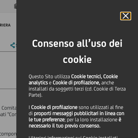
MAGAZINE
FAQ
CALENDARIO
NEL MONDO
IT
Language
Online Banking
RIERA
Consenso all’uso dei
SHARE
PRINT
SEND
cookie
Questo Sito utilizza
Cookie tecnici, Cookie
analytics
e
Cookie di profilazione,
anche
installati da soggetti terzi (cd. Cookie di Terza
Parte).
I
Cookie di profilazione
sono utilizzati al fine
 Comitato per i Controlli Interni &
di
proporti messaggi pubblicitari in linea con
i "Controlli Interni", "Rischi" e
le tue preferenze
; per la loro installazione
è
necessario il tuo previo consenso.
 componenti del Comitato per i