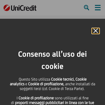
Ham
Se
Online Banking
HOME
Press & Media
Comunicati stampa
UniCredit Consumer Day - Il cliente al centro dell'incontro tra UniCredit e le
Consenso all’uso dei
Associazioni dei Consumatori
cookie
SHARE
PRINT
SEND
UniCredit Consumer
Questo Sito utilizza
Cookie tecnici, Cookie
analytics
e
Cookie di profilazione,
anche installati da
soggetti terzi (cd. Cookie di Terza Parte).
Day - Il cliente al centro
I
Cookie di profilazione
sono utilizzati al fine
di
proporti messaggi pubblicitari in linea con le tue