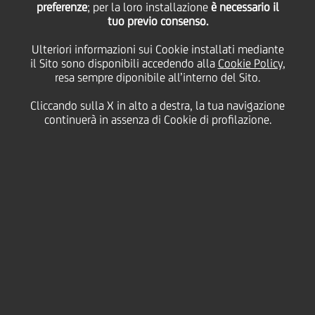
preferenze
dell'incontro tra
; per la loro installazione
è necessario il
tuo previo consenso.
Ulteriori informazioni sui Cookie installati mediante
UniCredit e le
il Sito sono disponibili accedendo alla
Cookie Policy
,
resa sempre diponibile all’interno del Sito.
Associazioni dei
Cliccando sulla X in alto a destra, la tua navigazione
continuerà in assenza di Cookie di profilazione.
Consumatori
28 Aprile
2010 - h 17:30
Business
Oggi a Milano, nella sede di Piazza Cordusio di
UniCredit Group, si è tenuta UniCredit Consumer Day,
una giornata di incontro tra i vertici del Gruppo e i
rappresentanti di 10 Associazioni dei Consumatori
tra le più rappresentative del panorama italiano, con
l'obiettivo di consolidare il percorso comune di
dialogo e confronto avviato nel 2008 e di definire le