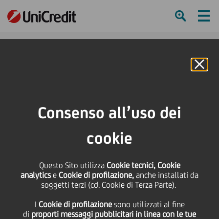
Ham
Se
Online Banking
HOME
Press & Media
Comunicati stampa
LA FILARMONICA DELLA SCALA INCONTRA LA CITTA'
Consenso all’uso dei
SHARE
PRINT
SEND
cookie
LA FILARMONICA DELLA
Questo Sito utilizza
Cookie tecnici, Cookie
analytics
e
Cookie di profilazione,
anche installati da
SCALA INCONTRA LA
soggetti terzi (cd. Cookie di Terza Parte).
I
Cookie di profilazione
sono utilizzati al fine
CITTA'
di
proporti messaggi pubblicitari in linea con le tue