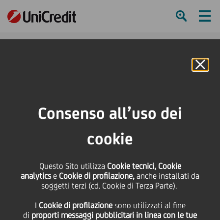
Ham
Se
Online Banking
HOME
Press & Media
Comunicati stampa
UniCredit diventa partner ufficiale della UEFA Champions League dalla
Consenso all’uso dei
stagione 2009-2010
cookie
SHARE
PRINT
SEND
Questo Sito utilizza
UniCredit diventa
Cookie tecnici, Cookie
analytics
e
Cookie di profilazione,
anche installati da
soggetti terzi (cd. Cookie di Terza Parte).
partner ufficiale della
I
Cookie di profilazione
sono utilizzati al fine
di
proporti messaggi pubblicitari in linea con le tue