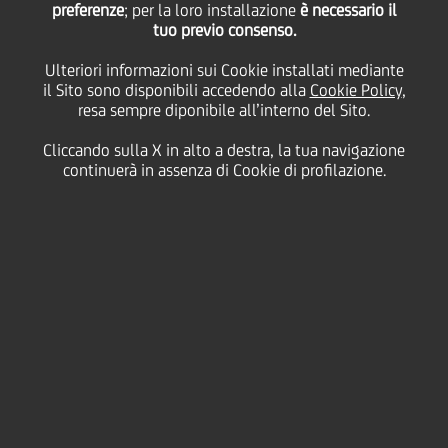
preferenze
UEFA Champions
; per la loro installazione
è necessario il
tuo previo consenso.
Ulteriori informazioni sui Cookie installati mediante
League dalla stagione
il Sito sono disponibili accedendo alla
Cookie Policy
,
resa sempre diponibile all’interno del Sito.
2009-2010
Cliccando sulla X in alto a destra, la tua navigazione
continuerà in assenza di Cookie di profilazione.
14 Gennaio
2009 - h 13:00
UEFA
UniCredit diventerà un partner ufficiale della UEFA
Champions League per le prossime tre stagioni, a
partire da luglio 2009 fino a giugno 2012.
L'accordo sottolinea l'impegno di UniCredit a
costruire un marchio e un'identità europee forti, sulla
base della master brand strategy lanciata nel 2007.
All'inizio del 2008, il Gruppo ha deciso di perseguire
questa strategia investendo in un'importante
piattaforma europea di sponsorizzazione sportiva.