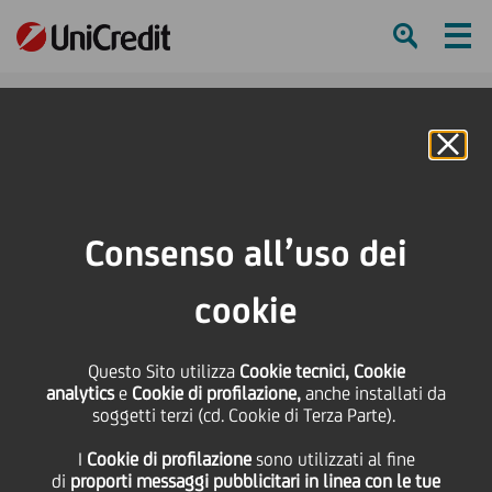
Ham
Se
Online Banking
HOME
Press & Media
Comunicati stampa
Comunicato UniCredit - Fondiaria-SAI
Consenso all’uso dei
SHARE
PRINT
SEND
cookie
Comunicato UniCredit -
Questo Sito utilizza
Cookie tecnici, Cookie
analytics
e
Cookie di profilazione,
anche installati da
Fondiaria-SAI
soggetti terzi (cd. Cookie di Terza Parte).
I
Cookie di profilazione
sono utilizzati al fine
di
proporti messaggi pubblicitari in linea con le tue