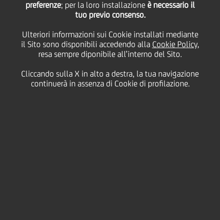
preferenze
; per la loro installazione
è necessario il
tuo previo consenso.
rappresentanza in
Ulteriori informazioni sui Cookie installati mediante
il Sito sono disponibili accedendo alla
Cookie Policy
,
Montenegro
resa sempre diponibile all’interno del Sito.
Cliccando sulla X in alto a destra, la tua navigazione
continuerà in assenza di Cookie di profilazione.
27 Giugno
2007 - h 11:05
Finanziario
Bank Austria Creditanstalt (BA-CA), responsabile per
il Gruppo UniCredit delle attività bancarie
nell'Europa centro-orientale, ha aperto oggi un
ufficio di rappresentanza in Montenegro.
L'obiettivo è di offrire alle società montenegrine
l'accesso ai mercati internazionali oltre a rendere
disponibile il
network
internazionale del Gruppo
UniCredit.
Inoltre, la banca assisterà i progetti di investimento
degli investitori internazionali in Montenegro.
Situato nella capitale Podgorica, centro economico