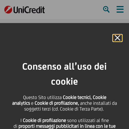
Ham
Se
Online Banking
HOME
Press & Media
Comunicati stampa
BA-CA (Gruppo UniCredit) apre un ufficio di rappresentanza in Montenegro
Consenso all’uso dei
SHARE
PRINT
SEND
cookie
BA-CA (Gruppo
Questo Sito utilizza
Cookie tecnici, Cookie
analytics
e
Cookie di profilazione,
anche installati da
UniCredit) apre un
soggetti terzi (cd. Cookie di Terza Parte).
I
Cookie di profilazione
sono utilizzati al fine
ufficio di
di
proporti messaggi pubblicitari in linea con le tue