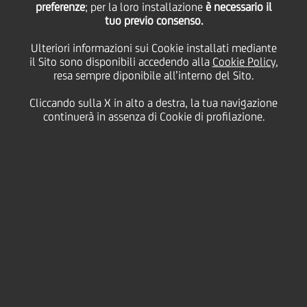
preferenze
; per la loro installazione
è necessario il
10 Maggio
2007 - h 17:00
Business
tuo previo consenso.
Ulteriori informazioni sui Cookie installati mediante
il Sito sono disponibili accedendo alla
Cookie Policy
,
resa sempre diponibile all’interno del Sito.
APRILE NEGATIVO PER 341 MILIONI
SEGNO PIU' PER LE DIVISIONI INTERNATIONAL, NEW
Cliccando sulla X in alto a destra, la tua navigazione
MARKETS E ALTERNATIVE, IN FLESSIONE GLI USA
continuerà in assenza di Cookie di profilazione.
(dati al 30 aprile 2007)
Raccolta
negativa per 341 milioni di euro nel mese
di aprile per Pioneer Investments. Il patrimonio
gestito sale a 233 miliardi di euro.
La
divisione International
è positiva nel mese per
505 milioni di euro, grazie all'attività istituzionale in
Francia e Giappone e all'acquisizione di un nuovo
mandato in Gran Bretagna. Il patrimonio sale a 14
miliardi di euro.