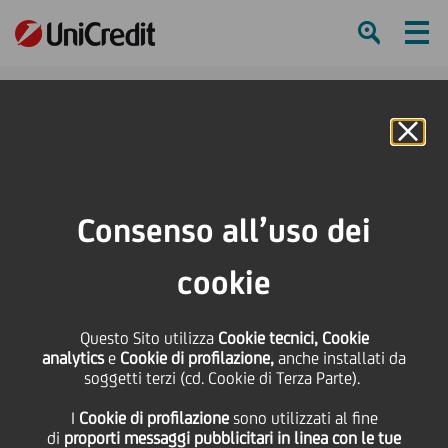
Ham
Se
Online Banking
HOME
Press & Media
Comunicati stampa
Pioneer Investments: raccolta mese di aprile
Consenso all’uso dei
SHARE
PRINT
SEND
cookie
Pioneer Investments:
Questo Sito utilizza
Cookie tecnici, Cookie
analytics
e
Cookie di profilazione,
anche installati da
raccolta mese di aprile
soggetti terzi (cd. Cookie di Terza Parte).
I
Cookie di profilazione
sono utilizzati al fine
di
proporti messaggi pubblicitari in linea con le tue