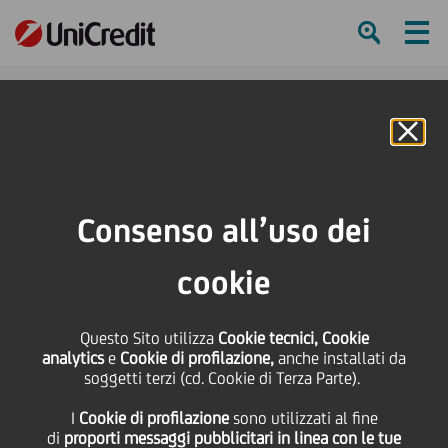
Ham
Se
Online Banking
HOME
Press & Media
Comunicati stampa
Dario Frigerio rappresentante delle societa' paneuropee nel board di EFAMA
Consenso all’uso dei
SHARE
PRINT
SEND
cookie
Dario Frigerio
Questo Sito utilizza
Cookie tecnici, Cookie
analytics
e
Cookie di profilazione,
anche installati da
rappresentante delle
soggetti terzi (cd. Cookie di Terza Parte).
I
Cookie di profilazione
sono utilizzati al fine
societa' paneuropee nel
di
proporti messaggi pubblicitari in linea con le tue