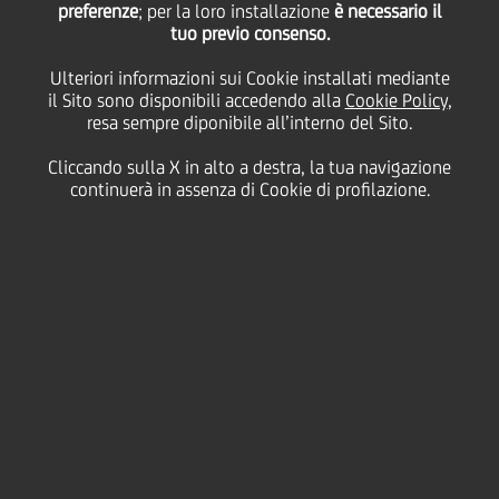
preferenze
; per la loro installazione
è necessario il
tuo previo consenso.
board di EFAMA
Ulteriori informazioni sui Cookie installati mediante
il Sito sono disponibili accedendo alla
Cookie Policy
,
resa sempre diponibile all’interno del Sito.
03 Marzo
2005 - h 00:45
Finanziario
Cliccando sulla X in alto a destra, la tua navigazione
continuerà in assenza di Cookie di profilazione.
Assogestioni. Dario Frigerio (AD Pioneer Global Asset
Management e Vice Direttore Generale di UniCredit)
eletto rappresentante dal comitato delle società di
gestione pan-europee all'interno del board di EFAMA
(European Fund and Asset Management Association,
ex FEFSI). Cresce l'impegno dell'Industria italiana del
Risparmio Gestito sullo scenario europeo.
Dario Frigerio, membro del Comitato Esecutivo e
responsabile del Comitato Regolamentazione di
Assogestioni, AD Pioneer Global Asset Management
e Vice Direttore Generale di UniCredit, ha assunto
l'incarico di rappresentante delle società di gestione
pan-europee nel board di EFAMA, l'associazione