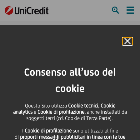
Ham
Se
Online Banking
HOME
Press & Media
Comunicati stampa - Price sensitive
UniCredit: aggiornamento sull'esecuzione del programma di acquisto di
Consenso all’uso dei
azioni proprie nel periodo dal 26 gennaio 2026 al 30 gennaio 2026
cookie
SHARE
PRINT
SEND
Questo Sito utilizza
UniCredit:
Cookie tecnici, Cookie
analytics
e
Cookie di profilazione,
anche installati da
soggetti terzi (cd. Cookie di Terza Parte).
aggiornamento
I
Cookie di profilazione
sono utilizzati al fine
di
proporti messaggi pubblicitari in linea con le tue