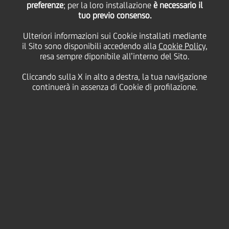
preferenze
sull'esecuzione del
; per la loro installazione
è necessario il
tuo previo consenso.
programma di acquisto
Ulteriori informazioni sui Cookie installati mediante
il Sito sono disponibili accedendo alla
Cookie Policy
,
resa sempre diponibile all’interno del Sito.
di azioni proprie nel
Cliccando sulla X in alto a destra, la tua navigazione
continuerà in assenza di Cookie di profilazione.
periodo dal 26 gennaio
2026 al 30 gennaio
2026
03 Febbraio
2026 - h 08:01
Price sensitive
Finanziario