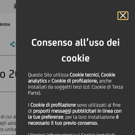
MAGAZINE
FAQ
CALENDARIO
NEL MONDO
IT
Language
Online Banking
RIERA
Consenso all’uso dei
SHARE
PRINT
SEND
cookie
do 2025
Questo Sito utilizza
Cookie tecnici, Cookie
analytics
e
Cookie di profilazione,
anche
installati da soggetti terzi (cd. Cookie di Terza
Parte).
I
Cookie di profilazione
sono utilizzati al fine
di
proporti messaggi pubblicitari in linea con
di cui all'art. 2433-bis del Codice
le tue preferenze
; per la loro installazione
è
gli azionisti di un acconto sul
necessario il tuo previo consenso.
o unitario per ciascuna delle n.