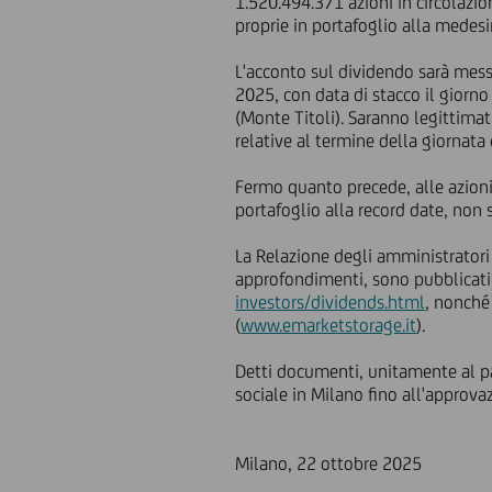
1.520.494.371 azioni in circolazi
proprie in portafoglio alla medesi
L'acconto sul dividendo sarà mess
2025, con data di stacco il giorno
(Monte Titoli). Saranno legittimat
relative al termine della giornat
Fermo quanto precede, alle azioni
portafoglio alla record date, non s
La Relazione degli amministratori e
approfondimenti, sono pubblicati s
investors/dividends.html
, nonché
(
www.emarketstorage.it
).
Detti documenti, unitamente al par
sociale in Milano fino all'approvaz
Milano, 22 ottobre 2025