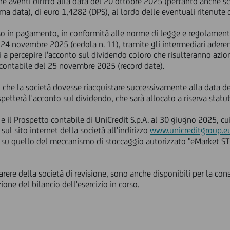
one aventi diritto alla data del 20 ottobre 2025 (pertanto anche 
ma data), di euro 1,4282 (DPS), al lordo delle eventuali ritenute 
o in pagamento, in conformità alle norme di legge e regolamenta
 24 novembre 2025 (cedola n. 11), tramite gli intermediari aderen
i a percepire l'acconto sul dividendo coloro che risulteranno azion
a contabile del 25 novembre 2025 (record date).
 che la società dovesse riacquistare successivamente alla data de
petterà l'acconto sul dividendo, che sarà allocato a riserva statut
 il Prospetto contabile di UniCredit S.p.A. al 30 giugno 2025, cui s
ul sito internet della società all'indirizzo
www.unicreditgroup.eu
 su quello del meccanismo di stoccaggio autorizzato "eMarket STO
ere della società di revisione, sono anche disponibili per la con
ione del bilancio dell'esercizio in corso.