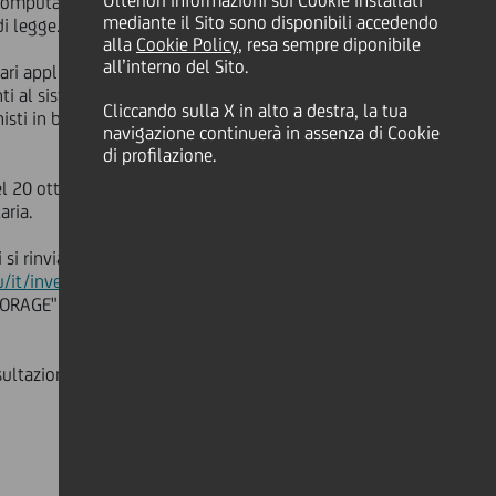
Ulteriori informazioni sui Cookie installati
scomputando le n. 27.505.165 azioni
mediante il Sito sono disponibili accedendo
di legge.
alla
Cookie Policy
, resa sempre diponibile
all’interno del Sito.
ri applicabili, il giorno 26 novembre
ti al sistema di gestione accentrata
Cliccando sulla X in alto a destra, la tua
isti in base alle evidenze dei conti
navigazione continuerà in assenza di Cookie
di profilazione.
l 20 ottobre e detenere in
aria.
i rinvia per ulteriori
/it/investors/equity-
RAGE" gestito da Teleborsa S.r.l.
sultazione dei soci presso la sede