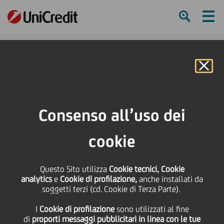
Ham
Se
Online Banking
HOME
Press & Media
Comunicati stampa - Price sensitive
Composizione del capitale sociale
Consenso all’uso dei
SHARE
PRINT
SEND
cookie
Composizione del
Questo Sito utilizza
Cookie tecnici, Cookie
analytics
e
Cookie di profilazione,
anche installati da
capitale sociale
soggetti terzi (cd. Cookie di Terza Parte).
I
Cookie di profilazione
sono utilizzati al fine
di
proporti messaggi pubblicitari in linea con le tue