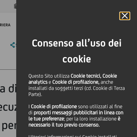
MAGAZINE
FAQ
CALENDARIO
NEL MONDO
IT
Language
Online Banking
RIERA
Consenso all’uso dei
SHARE
PRINT
SEND
cookie
Questo Sito utilizza
Cookie tecnici, Cookie
analytics
e
Cookie di profilazione,
anche
a di Buy-Back
installati da soggetti terzi (cd. Cookie di Terza
Parte).
ecuzione del
I
Cookie di profilazione
sono utilizzati al fine
di
proporti messaggi pubblicitari in linea con
le tue preferenze
; per la loro installazione
è
periodo dal 4 al
necessario il tuo previo consenso.