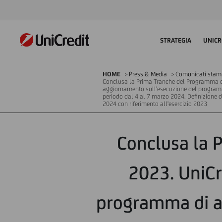
STRATEGIA
UNICR
HOME
Press & Media
Comunicati stampa
Conclusa la Prima Tranche del Programma di
aggiornamento sull'esecuzione del programma
periodo dal 4 al 7 marzo 2024. Definizione d
2024 con riferimento all'esercizio 2023
Conclusa la 
2023. UniCr
programma di ac