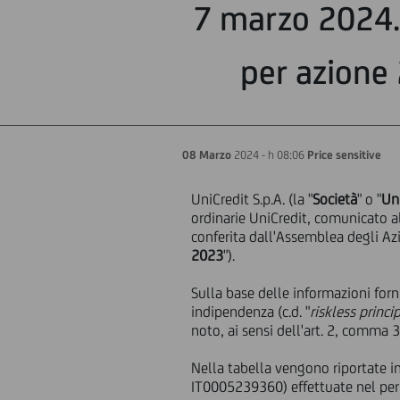
7 marzo 2024. 
per azione 
08 Marzo
2024 - h 08:06
Price sensitive
UniCredit S.p.A. (la "
Società
" o "
Un
ordinarie UniCredit, comunicato al
conferita dall'Assemblea degli Azi
2023
").
Sulla base delle informazioni for
indipendenza (c.d. "
riskless princi
noto, ai sensi dell'art. 2, comma 
Nella tabella vengono riportate in
IT0005239360) effettuate nel per