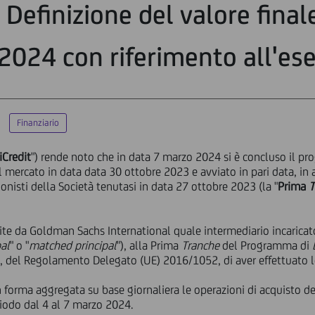
Definizione del valore final
2024 con riferimento all'es
Finanziario
iCredit
") rende noto che in data 7 marzo 2024 si è concluso il pr
 mercato in data data 30 ottobre 2023 e avviato in pari data, in 
onisti della Società tenutasi in data 27 ottobre 2023 (la "
Prima
T
nite da Goldman Sachs International quale intermediario incaricat
pal
" o "
matched principal
"), alla Prima
Tranche
del Programma di
3, del Regolamento Delegato (UE) 2016/1052, di aver effettuato le
 forma aggregata su base giornaliera le operazioni di acquisto del
iodo dal 4 al 7 marzo 2024.