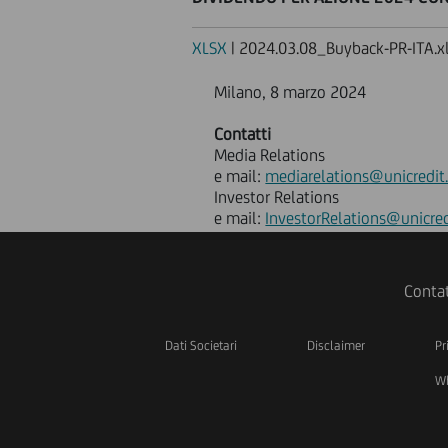
XLSX
| 2024.03.08_Buyback-PR-ITA.x
Milano, 8 marzo 2024
Contatti
Media Relations
e mail:
mediarelations@unicredit
Investor Relations
e mail:
InvestorRelations@unicred
Contat
Dati Societari
Disclaimer
Pr
Wh