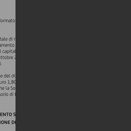
 formato Excel nel sito
ale di n. 95.995.258 azioni per un
amento delle azioni proprie
capitale sociale, che si prevede di
7 ottobre 2023. Dell'annullamento
.
e del dividendo per azione ("DPS")
 Euro 1,8029 per ciascuna azione
che la Società propone all'Assemblea
sorio di Euro 1,7950 anticipato al
ENTO SULL'ESECUZIONE DEL
IONE DEL VALORE FINALE DEL