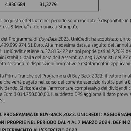
4.836.684
31,3779
 di acquisto effettuate nel periodo sopra indicato è disponibile in
Press & Media" / "Comunicati Stampa").
e
del Programma di
Buy-Back
2023, UniCredit ha acquistato un tot
.499.999.974,51 Euro. Alla medesima data, a seguito dell'annull
UniCredit detiene n. 37.815.422 azioni proprie pari al 2,20% del 
ini stabiliti dalla delibera dell'Assemblea degli Azionisti del 2
to secondo le disposizioni normative e regolamentari applicabili
a Prima Tranche del Programma di Buy-Back 2023, il valore final
 e che verrà pagato nel corso del corrente esercizio risulta pari a
ividendo. Si ricorda che l'ammontare complessivo dei dividendi 
ri a Euro 3.014.750.000,00. Il suddetto DPS aggiorna il dato provvi
24.
L PROGRAMMA DI BUY-BACK 2023. UNICREDIT: AGGIORNAM
I PROPRIE NEL PERIODO DAL 4 AL 7 MARZO 2024. DEFINIZ
 RIFERIMENTO ALL'ESERCIZIO 2023