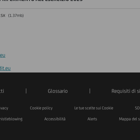
lsx
(1.37mb)
.eu
it.eu
ti
Glossario
Requisiti di 
ivacy
Cookie policy
Le tue scelte sui Cookie
SD
istleblowing
Accessibilità
Alerts
Mappa del s