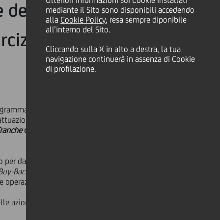
Ulteriori informazioni sui Cookie installati
e del dividendo
mediante il Sito sono disponibili accedendo
alla
Cookie Policy
, resa sempre diponibile
all’interno del Sito.
ercizio 2023
Cliccando sulla X in alto a destra, la tua
navigazione continuerà in assenza di Cookie
di profilazione.
ogramma di acquisto di azioni
attuazione dell'autorizzazione
ranche
del Programma di
Buy-Back
o per dare esecuzione, in piena
Buy-Back
2023, UniCredit rende
 operazioni di seguito indicate.
le azioni ordinarie UniCredit (ISIN