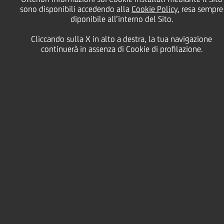
sull'esecuzione del
sono disponibili accedendo alla
Cookie Policy
, resa sempre
diponibile all’interno del Sito.
programma di acquisto
Cliccando sulla X in alto a destra, la tua navigazione
continuerà in assenza di Cookie di profilazione.
di azioni proprie nel
periodo dal 10 giugno
2024 al 14 giugno 2024
18 Giugno
2024 - h 17:47
Price sensitive
Finanziario
Nell'ambito del programma di acquisto di azioni
ordinarie UniCredit S.p.A. (la "
Società
" o "
UniCredit
")