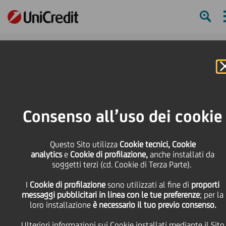
Online Banking
HOME
Press & Media
Comunicati stampa - Price sensitive
UniCredit: aggiornamento sull'esecuzione del programma di acquisto di
Consenso all’uso dei cookie
azioni proprie nel periodo dal 10 giugno 2024 al 14 giugno 2024
SHARE
PRINT
SEND
Questo Sito utilizza
Cookie tecnici, Cookie
analytics
e
Cookie di profilazione,
anche installati da
soggetti terzi (cd. Cookie di Terza Parte).
UniCredit:
I
Cookie di profilazione
sono utilizzati al fine di
proporti
messaggi pubblicitari in linea con le tue preferenze
; per la
aggiornamento
loro installazione
è necessario il tuo previo consenso.
Ulteriori informazioni sui Cookie installati mediante il Sito