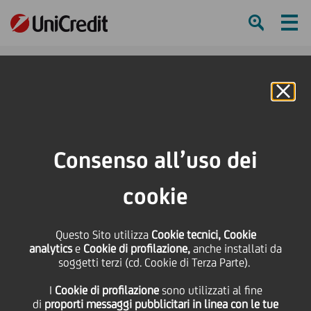
Ham
Se
Online Banking
HOME
Press & Media
Comunicati stampa - Price sensitive
Avviso di rimborso anticipato UniCredit S.p.A. €1,250,000,000 Fixed to
Consenso all’uso dei
Floating Rate Callable Senior Notes due June 2025 (i "Titoli") Isin
XS2017471553
cookie
SHARE
PRINT
SEND
Questo Sito utilizza
Cookie tecnici, Cookie
analytics
e
Cookie di profilazione,
anche installati da
Avviso di rimborso
soggetti terzi (cd. Cookie di Terza Parte).
I
Cookie di profilazione
sono utilizzati al fine
anticipato UniCredit
di
proporti messaggi pubblicitari in linea con le tue