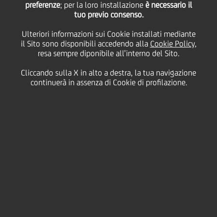
preferenze
; per la loro installazione
è necessario il
tuo previo consenso.
S.p.A. €1,250,000,000
Ulteriori informazioni sui Cookie installati mediante
il Sito sono disponibili accedendo alla
Cookie Policy
,
Fixed to Floating Rate
resa sempre diponibile all’interno del Sito.
Cliccando sulla X in alto a destra, la tua navigazione
Callable Senior Notes
continuerà in assenza di Cookie di profilazione.
due June 2025 (i
"Titoli") Isin
XS2017471553
03 Giugno
2024 - h 08:03
Price sensitive
Finanziario