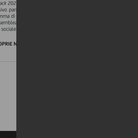
ack
2022, UniCredit ha acquistato un
sivo pari a 390.660.767,93 Euro. Alla
amma di
Buy-Back
2022 conclusasi in
semblea degli Azionisti della Società
sociale.
PRIE NEL PERIODO DAL 14