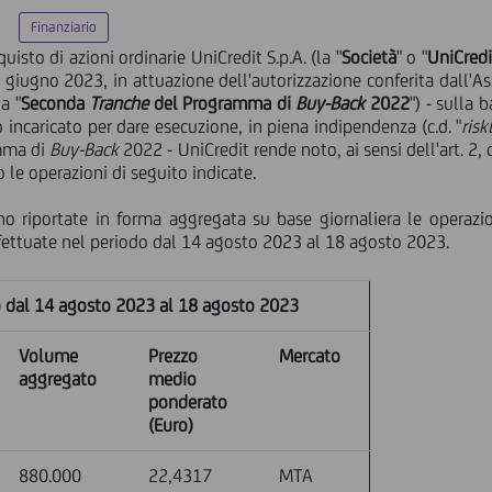
Finanziario
sto di azioni ordinarie UniCredit S.p.A. (la "
Società
" o "
UniCredi
giugno 2023, in attuazione dell'autorizzazione conferita dall'As
a "
Seconda
Tranche
del Programma di
Buy-Back
2022
") - sulla 
 incaricato per dare esecuzione, in piena indipendenza (c.d. "
risk
mma di
Buy-Back
2022 - UniCredit rende noto, ai sensi dell'art.
 le operazioni di seguito indicate.
o riportate in forma aggregata su base giornaliera le operazion
fettuate nel periodo dal 14 agosto 2023 al 18 agosto 2023.
to dal 14 agosto 2023 al 18 agosto 2023
Volume
Prezzo
Mercato
aggregato
medio
ponderato
(Euro)
880.000
22,4317
MTA