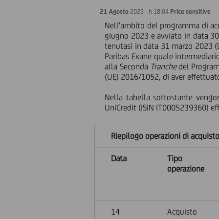
21 Agosto
2023 - h 18:04
Price sensitive
Nell'ambito del programma di acqui
giugno 2023 e avviato in data 30 
tenutasi in data 31 marzo 2023 (l
Paribas Exane quale intermediario
alla Seconda
Tranche
del Progra
(UE) 2016/1052, di aver effettuato
Nella tabella sottostante vengon
UniCredit (ISIN IT0005239360) ef
Riepilogo operazioni di acquis
Data
Tipo
operazione
14
Acquisto