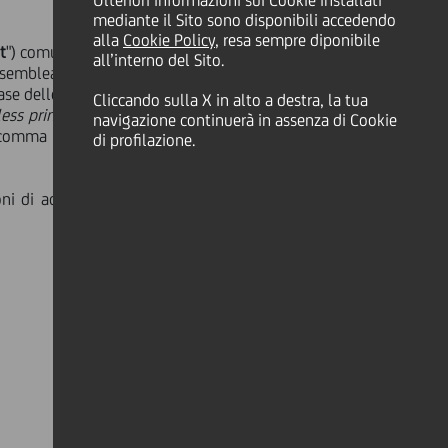
Ulteriori informazioni sui Cookie installati
mediante il Sito sono disponibili accedendo
alla
Cookie Policy
, resa sempre diponibile
t
") comunicato al mercato in data 20
all’interno del Sito.
semblea degli Azionisti della Società
base delle informazioni fornite da BNP
Cliccando sulla X in alto a destra, la tua
less principal
" o "
matched principal
"),
navigazione continuerà in assenza di Cookie
 2, comma 3, del Regolamento Delegato
di profilazione.
i di acquisto delle azioni ordinarie