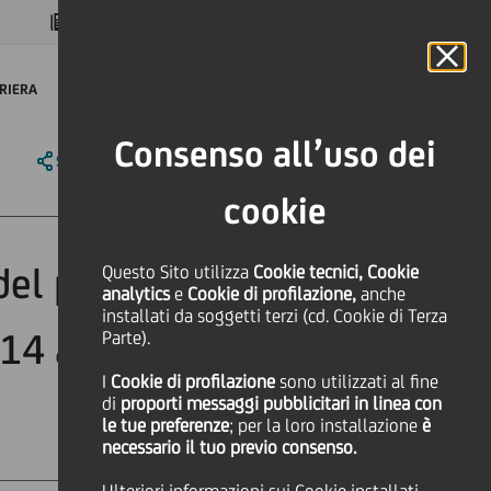
MAGAZINE
FAQ
CALENDARIO
NEL MONDO
IT
Language
Online Banking
RIERA
Consenso all’uso dei
SHARE
PRINT
SEND
cookie
 del programma
Questo Sito utilizza
Cookie tecnici, Cookie
analytics
e
Cookie di profilazione,
anche
installati da soggetti terzi (cd. Cookie di Terza
l 14 agosto 2023
Parte).
I
Cookie di profilazione
sono utilizzati al fine
di
proporti messaggi pubblicitari in linea con
le tue preferenze
; per la loro installazione
è
necessario il tuo previo consenso.