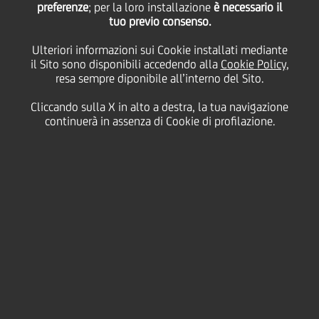
preferenze
; per la loro installazione
è necessario il
05 Maggio
2022 - h 15:41
Price sensitive
Finanziario
tuo previo consenso.
In data 5 maggio 2022 il Collegio Sindacale
Ulteriori informazioni sui Cookie installati mediante
ha provveduto, in conformità alle disposizioni
il Sito sono disponibili accedendo alla
Cookie Policy
,
normative vigenti, alla valutazione
resa sempre diponibile all’interno del Sito.
dell'idoneità del Collegio stesso procedendo
alla verifica dei requisiti dei componenti
Cliccando sulla X in alto a destra, la tua navigazione
(sindaci effettivi e supplenti), nominati
continuerà in assenza di Cookie di profilazione.
dall'Assemblea degli Azionisti dell'8 aprile
scorso.
In particolare, la verifica ha
interessato Marco Rigotti, Antonella
Bientinesi, Claudio Cacciamani, Benedetta
Navarra, Guido Paolucci (sindaci effettivi)
nonché Raffaella Pagani, Paola Manes,
Vittorio Dell'Atti, Enrica Rimoldi (sindaci
supplenti).
Il Collegio Sindacale ha quindi verificato:
la rispondenza tra la composizione quali-
quantitativa dell'Organo eletto al suo