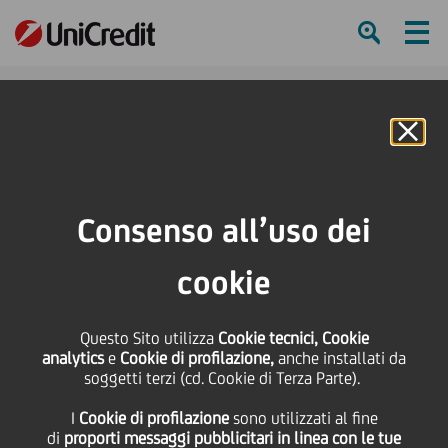
Ham
Se
Online Banking
HOME
Press & Media
Comunicati stampa - Price sensitive
Verifica dei requisiti del Collegio Sindacale
Consenso all’uso dei
SHARE
PRINT
SEND
cookie
Verifica dei requisiti del
Questo Sito utilizza
Cookie tecnici, Cookie
analytics
e
Cookie di profilazione,
anche installati da
Collegio Sindacale
soggetti terzi (cd. Cookie di Terza Parte).
I
Cookie di profilazione
sono utilizzati al fine
di
proporti messaggi pubblicitari in linea con le tue