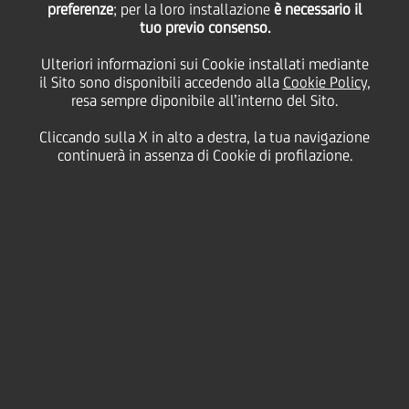
preferenze
Non-Preferred Green
; per la loro installazione
è necessario il
tuo previo consenso.
Bond per un valore di 1
Ulteriori informazioni sui Cookie installati mediante
il Sito sono disponibili accedendo alla
Cookie Policy
,
resa sempre diponibile all’interno del Sito.
miliardo di Euro
Cliccando sulla X in alto a destra, la tua navigazione
continuerà in assenza di Cookie di profilazione.
08 Novembre
2022 - h 19:25
Price sensitive
Finanziario
UniCredit S.p.A. (rating emittente Baa1/BBB/BBB)
oggi ha emesso con successo un Senior Non
Preferred Green Bond fix-to-floater da 1 miliardo di
Euro con scadenza a 5 anni e possibilità di rimborso
anticipato (
call
) dopo 4 anni, rivolto a investitori
istituzionali.