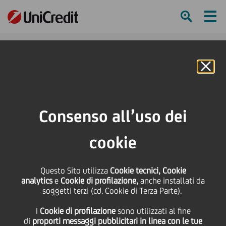
Ham
Se
Online Banking
HOME
Press & Media
Comunicati stampa - Price sensitive
UniCredit colloca con successo un Senior Non-Preferred Green Bond per un
Consenso all’uso dei
valore di 1 miliardo di Euro
cookie
SHARE
PRINT
SEND
UniCredit colloca con
Questo Sito utilizza
Cookie tecnici, Cookie
analytics
e
Cookie di profilazione,
anche installati da
soggetti terzi (cd. Cookie di Terza Parte).
successo un Senior
I
Cookie di profilazione
sono utilizzati al fine
di
proporti messaggi pubblicitari in linea con le tue