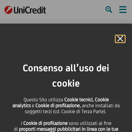
Ham
Se
Online Banking
HOME
Press & Media
Comunicati stampa - Price sensitive
UniCredit: Delibere del Consiglio di Amministrazione
Consenso all’uso dei
SHARE
PRINT
SEND
cookie
UniCredit: Delibere del
Questo Sito utilizza
Cookie tecnici, Cookie
analytics
e
Cookie di profilazione,
anche installati da
Consiglio di
soggetti terzi (cd. Cookie di Terza Parte).
I
Cookie di profilazione
sono utilizzati al fine
Amministrazione
di
proporti messaggi pubblicitari in linea con le tue