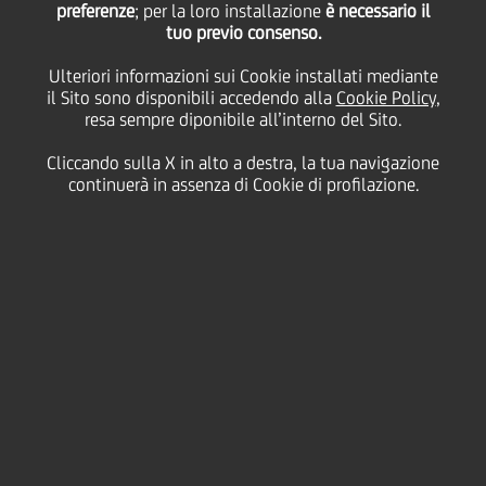
preferenze
; per la loro installazione
è necessario il
tuo previo consenso.
Ulteriori informazioni sui Cookie installati mediante
15 Febbraio
2022 - h 18:36
Price sensitive
Finanziario
il Sito sono disponibili accedendo alla
Cookie Policy
,
resa sempre diponibile all’interno del Sito.
Il Consiglio di Amministrazione di UniCredit S.p.A.
riunitosi in data 15 febbraio 2022 ha deliberato,
inter
Cliccando sulla X in alto a destra, la tua navigazione
alia
, in materia di
continuerà in assenza di Cookie di profilazione.
CONVOCAZIONE DELL'ASSEMBLEA ORDINARIA E
STRAORDINARIA
Il Consiglio di Amministrazione di UniCredit ha
deciso di convocare l'Assemblea Ordinaria e
Straordinaria dei soci in Milano, in unica
convocazione, per il giorno 8 aprile 2022, per
deliberare sul seguente Ordine del Giorno:
Parte Ordinaria