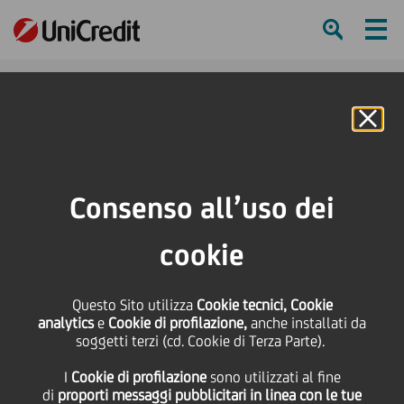
Ham
Se
Online Banking
HOME
Press & Media
Comunicati stampa - Price sensitive
Marion Hoellinger succede a Michael Diederich come Amministratore
Consenso all’uso dei
Delegato di HypoVereinsbank
cookie
SHARE
PRINT
SEND
Questo Sito utilizza
Marion Hoellinger
Cookie tecnici, Cookie
analytics
e
Cookie di profilazione,
anche installati da
soggetti terzi (cd. Cookie di Terza Parte).
succede a Michael
I
Cookie di profilazione
sono utilizzati al fine
di
proporti messaggi pubblicitari in linea con le tue