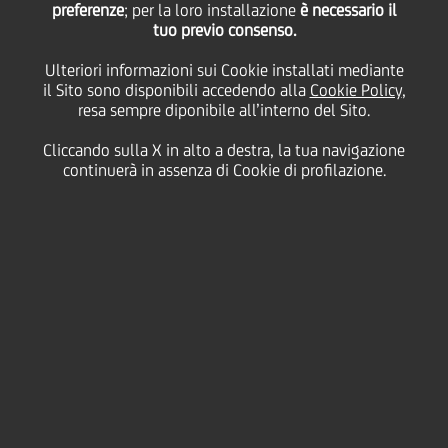
preferenze
Diederich come
; per la loro installazione
è necessario il
tuo previo consenso.
Ulteriori informazioni sui Cookie installati mediante
Amministratore
il Sito sono disponibili accedendo alla
Cookie Policy
,
resa sempre diponibile all’interno del Sito.
Delegato di
Cliccando sulla X in alto a destra, la tua navigazione
continuerà in assenza di Cookie di profilazione.
HypoVereinsbank
29 Settembre
2022 - h 08:15
Price sensitive
Lavoro & carriera
UniCredit e HypoVereinsbank annunciano oggi la
nomina di Marion Hoellinger ad Amministratore
Delegato di UniCredit Bank AG (HypoVereinsbank).
Michael Diederich lascerà il suo ruolo di
Amministratore Delegato per diventare Vice