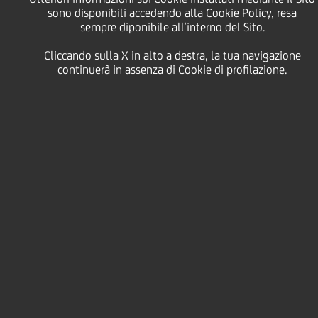
sono disponibili accedendo alla
Cookie Policy
, resa
di Buy-Back 2021
sempre diponibile all’interno del Sito.
Cliccando sulla X in alto a destra, la tua navigazione
Aggiornamento
continuerà in assenza di Cookie di profilazione.
sull'esecuzione del
programma di acquisto
di azioni proprie nel
periodo 11-14 luglio
2022