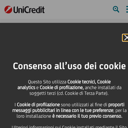
Online Banking
HOME
Press & Media
Comunicati stampa - Price sensitive
Conclusa la Prima Tranche del Programma di Buy-Back 2021 Aggiornamento
Consenso all’uso dei cookie
sull'esecuzione del programma di acquisto di azioni proprie nel periodo 11-
14 luglio 2022
Questo Sito utilizza
Cookie tecnici, Cookie
SHARE
PRINT
SEND
analytics
e
Cookie di profilazione,
anche installati da
soggetti terzi (cd. Cookie di Terza Parte).
Conclusa la Prima
I
Cookie di profilazione
sono utilizzati al fine di
proporti
messaggi pubblicitari in linea con le tue preferenze
; per la
loro installazione
è necessario il tuo previo consenso.
Tranche del Programma
Ulteriori informazioni sui Cookie installati mediante il Sito