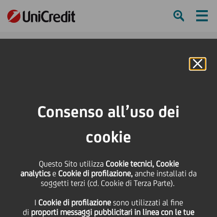
Ham
Se
Online Banking
HOME
Press & Media
Comunicati stampa - Price sensitive
UniCredit: Risultati di Gruppo del 1Trim21. Commissioni eccellenti e costo del
Consenso all’uso dei
rischio contenuto per effetto della stagionalità producono una robusta
redditività
cookie
SHARE
PRINT
SEND
Questo Sito utilizza
Cookie tecnici, Cookie
analytics
e
Cookie di profilazione,
anche installati da
UniCredit: Risultati di
soggetti terzi (cd. Cookie di Terza Parte).
I
Cookie di profilazione
sono utilizzati al fine
Gruppo del 1Trim21.
di
proporti messaggi pubblicitari in linea con le tue