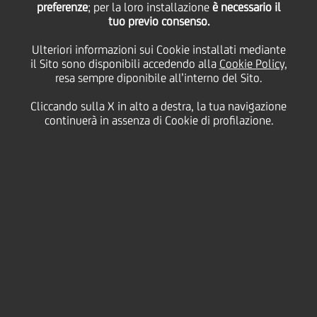
preferenze
; per la loro installazione
è necessario il
tuo previo consenso.
Commissioni eccellenti
Ulteriori informazioni sui Cookie installati mediante
il Sito sono disponibili accedendo alla
Cookie Policy
,
e costo del rischio
resa sempre diponibile all’interno del Sito.
Cliccando sulla X in alto a destra, la tua navigazione
contenuto per effetto
continuerà in assenza di Cookie di profilazione.
della stagionalità
producono una robusta
redditività
06 Maggio
2021 - h 07:00
Price sensitive
Finanziario