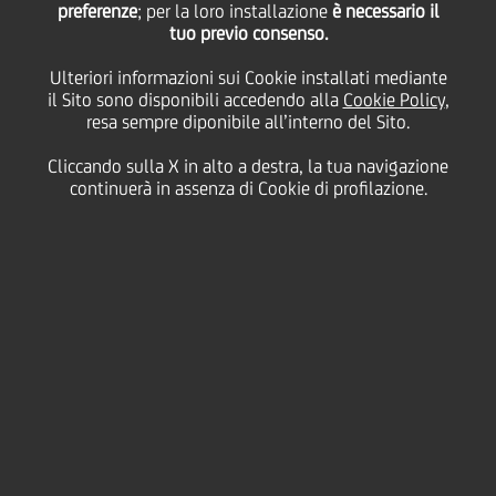
preferenze
; per la loro installazione
è necessario il
modificato dall'Assemblea straordinaria dei soci del
tuo previo consenso.
9 aprile 2020, è stato pubblicato ed è disponibile sul
sito internet della Società
www.unicreditgroup.eu
Ulteriori informazioni sui Cookie installati mediante
nonché su quello del meccanismo di stoccaggio
il Sito sono disponibili accedendo alla
Cookie Policy
,
autorizzato gestito "eMarket STORAGE" gestito da
resa sempre diponibile all’interno del Sito.
Spafid Connect S.p.A. (
www.emarketstorage.com
)
ed
è a disposizione dei soci presso la Sede Sociale in
Cliccando sulla X in alto a destra, la tua navigazione
Milano.
continuerà in assenza di Cookie di profilazione.
Link UniCredit SpA:
https://www.unicreditgroup.eu/it/governance/govern
ance-system-and-policies.html