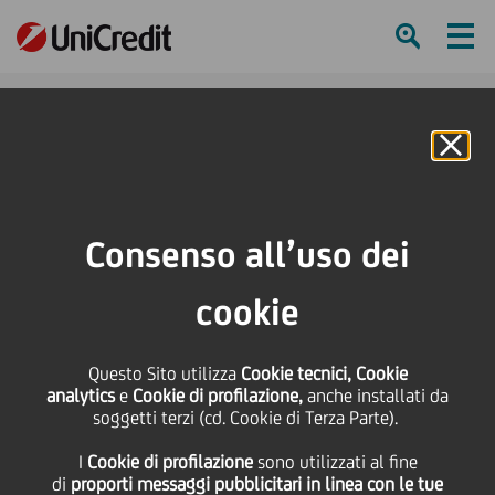
Ham
Se
Online Banking
HOME
Press & Media
Comunicati stampa - Price sensitive
Modifiche statutarie
Consenso all’uso dei
SHARE
PRINT
SEND
cookie
Modifiche statutarie
Questo Sito utilizza
Cookie tecnici, Cookie
analytics
e
Cookie di profilazione,
anche installati da
soggetti terzi (cd. Cookie di Terza Parte).
20 Aprile
2020 - h 17:40
Price sensitive
Finanziario
I
Cookie di profilazione
sono utilizzati al fine
di
proporti messaggi pubblicitari in linea con le tue
Si rende noto che il nuovo testo dello Statuto,