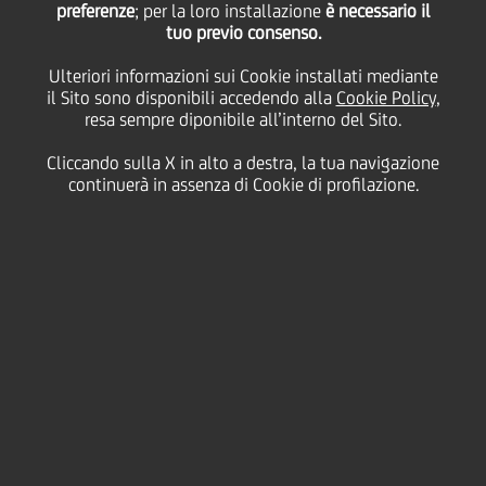
avviare lo sviluppo del
preferenze
; per la loro installazione
è necessario il
tuo previo consenso.
Ulteriori informazioni sui Cookie installati mediante
prossimo piano
il Sito sono disponibili accedendo alla
Cookie Policy
,
resa sempre diponibile all’interno del Sito.
strategico
Cliccando sulla X in alto a destra, la tua navigazione
continuerà in assenza di Cookie di profilazione.
06 Febbraio
2019 - h 18:41
Price sensitive
Finanziario
Il Gruppo UniCredit annuncia il progetto di
riorganizzazione della squadra manageriale con
l'avvio dello sviluppo del Piano Strategico 2020-23,
che sarà presentato ai mercati il 3 Dicembre 2019 a
Londra.
Il progetto di riorganizzazione, approvato oggi dal
Consiglio di Amministrazione di UniCredit, ha come
obiettivo quello di continuare il processo di