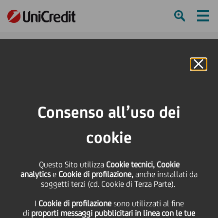
Ham
Se
Online Banking
HOME
Press & Media
Comunicati stampa - Price sensitive
UniCredit riorganizza il team manageriale per avviare lo sviluppo del
Consenso all’uso dei
prossimo piano strategico
cookie
SHARE
PRINT
SEND
UniCredit riorganizza il
Questo Sito utilizza
Cookie tecnici, Cookie
analytics
e
Cookie di profilazione,
anche installati da
soggetti terzi (cd. Cookie di Terza Parte).
team manageriale per
I
Cookie di profilazione
sono utilizzati al fine
di
proporti messaggi pubblicitari in linea con le tue