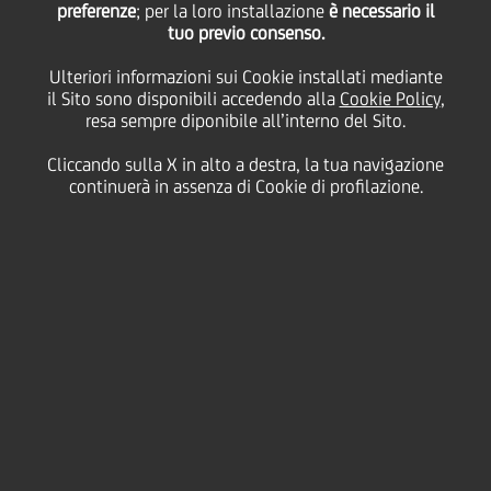
preferenze
; per la loro installazione
è necessario il
tuo previo consenso.
Ulteriori informazioni sui Cookie installati mediante
18 Novembre
2019 - h 08:50
Price sensitive
Finanziario
il Sito sono disponibili accedendo alla
Cookie Policy
,
resa sempre diponibile all’interno del Sito.
L'agenzia di rating Fitch Ratings ha confermato i
rating 'BBB' a lungo termine ('IDR'), 'F2'' a breve
Cliccando sulla X in alto a destra, la tua navigazione
termine e il rating individuale a 'bbb' (i.e.
continuerà in assenza di Cookie di profilazione.
standalone). Confermato anche il rating delle
emissioni.
L'outlook è stato confermato a Negativo
Il testo del relativo comunicato stampa di Fitch
Ratings è disponibile sul sito dell'agenzia
www.fitchratings.com
.
Milano, 18 novembre 2019