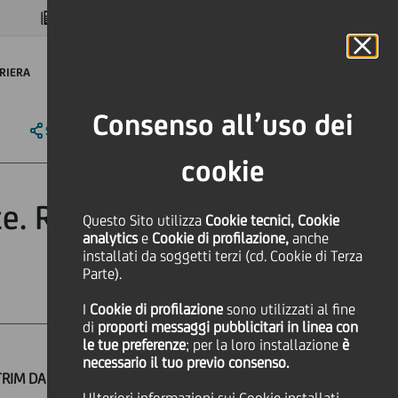
MAGAZINE
FAQ
CALENDARIO
NEL MONDO
IT
Language
Online Banking
RIERA
Consenso all’uso dei
SHARE
PRINT
SEND
cookie
. Risultati di
Questo Sito utilizza
Cookie tecnici, Cookie
analytics
e
Cookie di profilazione,
anche
installati da soggetti terzi (cd. Cookie di Terza
Parte).
I
Cookie di profilazione
sono utilizzati al fine
di
proporti messaggi pubblicitari in linea con
le tue preferenze
; per la loro installazione
è
necessario il tuo previo consenso.
TRIM DAL 2008.