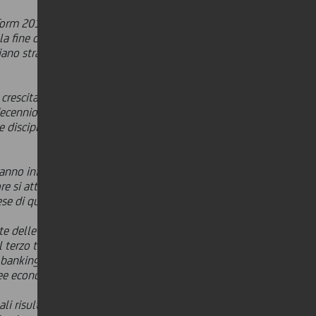
orm 2019. Grazie alle nostre azioni
la fine di quest'anno. Sono grato a
iano strategico, facendo sì che
 crescita del 25,7 per cento rispetto
ecennio. Il trimestre ha beneficiato di
 disciplinata dei costi, che continua
nno inferiori a 10 miliardi di euro
re
si attesta ora ad un livello basso
se di quasi 50 miliardi.
te delle società in cui operiamo e
l terzo trimestre abbiamo raggiunto
t banking per sostenere le nuove
 aree economicamente svantaggiate.
ali risultati di Transform 2019.