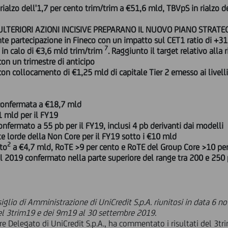
rialzo dell'1,7 per cento trim/trim a €51,6 mld, TBVpS in rialzo d
LTERIORI AZIONI INCISIVE PREPARANO IL NUOVO PIANO STRATE
nte partecipazione in Fineco con un impatto sul CET1 ratio di +3
7
 in calo di €3,6 mld trim/trim
. Raggiunto il target relativo alla
con un trimestre di anticipo
on collocamento di €1,25 mld di capitale Tier 2 emesso ai livell
 confermata a €18,7 mld
1 mld per il FY19
confermato a 55 pb per il FY19, inclusi 4 pb derivanti dai modelli
ate lorde della Non Core per il FY19 sotto i €10 mld
2
ato
a €4,7 mld, RoTE >9 per cento e RoTE del Group Core >10 per
l 2019 confermato nella parte superiore del range tra 200 e 250
glio di Amministrazione di UniCredit S.p.A. riunitosi in data 6 n
del 3trim19 e dei 9m19 al 30 settembre 2019.
re Delegato di UniCredit S.p.A., ha commentato i risultati del 3