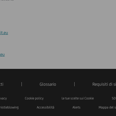
it.eu
.eu
ti
Glossario
Requisiti di 
ivacy
Cookie policy
Le tue scelte sui Cookie
SD
istleblowing
Accessibilità
Alerts
Mappa del s