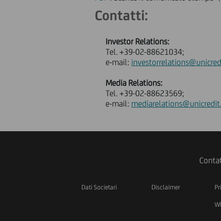
Contatti:
Investor Relations:
Tel. +39-02-88621034;
e-mail:
investorrelations@unicred
Media Relations:
Tel. +39-02-88623569;
e-mail:
mediarelations@unicredit
Contat
Dati Societari
Disclaimer
Pr
Wh