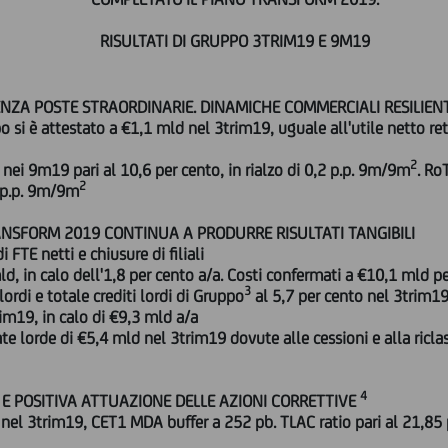
RISULTATI DI GRUPPO 3TRIM19 E 9M19
SENZA POSTE STRAORDINARIE. DINAMICHE COMMERCIALI RESILIEN
o si è attestato a €1,1 mld nel 3trim19, uguale all'utile netto ret
2
 nei 9m19 pari al 10,6 per cento, in rialzo di 0,2 p.p. 9m/9m
. Ro
2
4 p.p. 9m/9m
ANSFORM 2019 CONTINUA A PRODURRE RISULTATI TANGIBILI
i FTE netti e chiusure di filiali
ld, in calo dell'1,8 per cento a/a. Costi confermati a €10,1 mld pe
3
lordi e totale crediti lordi di Gruppo
al 5,7 per cento nel 3trim19
im19, in calo di €9,3 mld a/a
te lorde di €5,4 mld nel 3trim19 dovute alle cessioni e alla riclass
4
 E POSITIVA ATTUAZIONE DELLE AZIONI CORRETTIVE
nel 3trim19, CET1 MDA buffer a 252 pb. TLAC ratio pari al 21,85