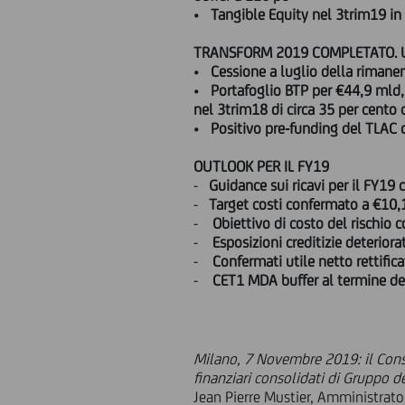
•
Tangible Equity nel 3trim19 in 
TRANSFORM 2019 COMPLETATO. U
•
Cessione a luglio della rimane
•
Portafoglio BTP per €44,9 mld,
nel 3trim18 di circa 35 per cento 
•
Positivo pre-funding del TLAC c
OUTLOOK PER IL FY19
-
Guidance sui ricavi per il FY19
-
Target costi confermato a €10,
-
Obiettivo di costo del rischio 
-
Esposizioni creditizie deterior
-
Confermati utile netto rettific
-
CET1 MDA buffer al termine de
Milano, 7 Novembre 2019: il Consi
finanziari consolidati di Gruppo 
Jean Pierre Mustier, Amministrato