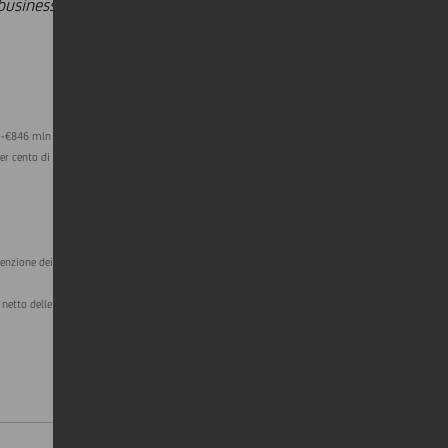
usiness, 'Team 23', il prossimo 3
r -€846 mln (svalutazione di Yapi), nel 1trim19 per +
er cento di FinecoBank S.p.A. per +€1.176 mln e a
senzione dei senior preferred.
netto delle tasse sul CET1 ratio fully loaded al 30