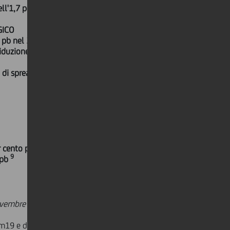
ell'1,7 per cento trim/trim a €23,1
GICO
1 pb nel 3trim19
8
 riduzione della sensitività del BTP
i di spread più contenuti dal 2011
 cento per il FY19
9
 pb
ovembre 2019 ha approvato i risultati
trim19 e dei 9m19 come segue: