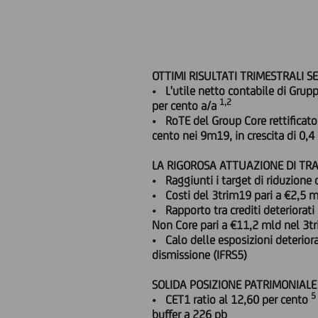
OTTIMI RISULTATI TRIMESTRALI 
•
L'utile netto contabile di Grupp
1
,
2
per cento a/a
•
RoTE del Group Core rettificato
cento nei 9m19, in crescita di 0,
LA RIGOROSA ATTUAZIONE DI TR
•
Raggiunti i target di riduzione d
•
Costi del 3trim19 pari a €2,5 m
•
Rapporto tra crediti deteriorati 
Non Core pari a €11,2 mld nel 3tr
•
Calo delle esposizioni deteriora
dismissione (IFRS5)
SOLIDA POSIZIONE PATRIMONIALE
5
•
CET1 ratio al 12,60 per cento
buffer a 226 pb