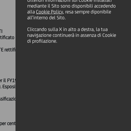
Ulteriori informazioni sui Cookie installati
mediante il Sito sono disponibili accedendo
alla
Cookie Policy
, resa sempre diponibile
all’interno del Sito.
Cliccando sulla X in alto a destra, la tua
TI
navigazione continuerà in assenza di Cookie
tificato di Gruppo, in rialzo del 25,7
di profilazione.
TE rettificato di Gruppo pari a 8,7 per
r il FY19
. Esposizioni deteriorate lorde della
ificazione in attività in via
6
 per cento
nel 3trim19, TLAC MDA