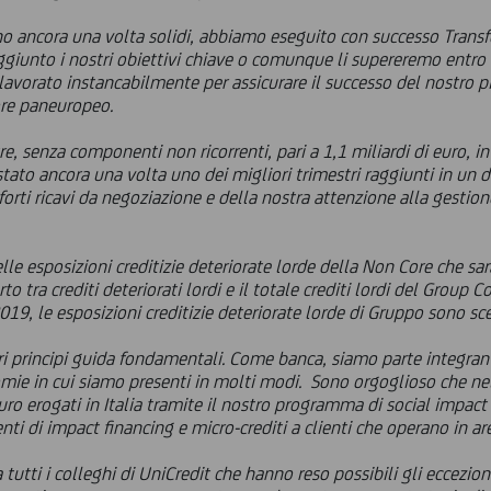
mano ancora una volta solidi, abbiamo eseguito con successo Transf
ggiunto i nostri obiettivi chiave o comunque li supereremo entro 
 lavorato instancabilmente per assicurare il successo del nostro p
ore paneuropeo.
tre, senza componenti non ricorrenti, pari a 1,1 miliardi di euro, in
stato ancora una volta uno dei migliori trimestri raggiunti in un d
orti ricavi da negoziazione e della nostra attenzione alla gestione
 esposizioni creditizie deteriorate lorde della Non Core che sara
o tra crediti deteriorati lordi e il totale crediti lordi
del Group Co
019, le esposizioni creditizie deteriorate lorde di Gruppo sono sce
tri principi guida fondamentali. Come banca, siamo parte integran
mie in cui siamo presenti in molti modi. Sono orgoglioso che ne
euro erogati in Italia tramite il nostro programma di social impac
menti di impact financing e micro-crediti a clienti che operano in
 tutti i colleghi di UniCredit che hanno reso possibili gli eccezion