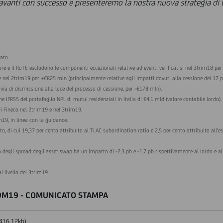
anti con successo e presenteremo la nostra nuova strategia di b
cato.
Core e il RoTE escludono le componenti eccezionali relative ad eventi verificatisi nel 3trim18 pe
 nel 2trim19 per +€825 mln (principalmente relative agli impatti dovuti alla cessione del 17 p
 via di dismissione alla luce del processo di cessione, per -€178 mln).
ne IFRS5 del portafoglio NPL di mutui residenziali in Italia di €4,1 mld (valore contabile lordo).
di Fineco nel 2trim19 e nel 3trim19.
m19, in linea con la guidance.
to, di cui 19,37 per cento attribuito al TLAC subordination ratio e 2,5 per cento attribuito all'e
 degli spread degli asset swap ha un impatto di -2,3 pb e -1,7 pb rispettivamente al lordo e al 
l livello del 3trim19.
 9M19 - COMUNICATO STAMPA
416.12kb)