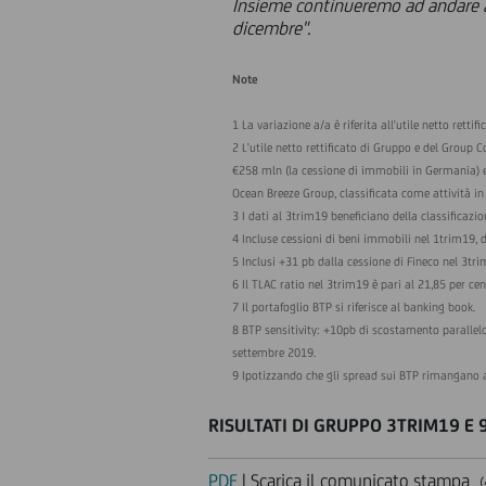
Insieme continueremo ad andare av
dicembre".
Note
1 La variazione a/a è riferita all'utile netto rettifi
2 L'utile netto rettificato di Gruppo e del Group 
€258 mln (la cessione di immobili in Germania) e
Ocean Breeze Group, classificata come attività in
3 I dati al 3trim19 beneficiano della classificazio
4 Incluse cessioni di beni immobili nel 1trim19, 
5 Inclusi +31 pb dalla cessione di Fineco nel 3tri
6 Il TLAC ratio nel 3trim19 è pari al 21,85 per cen
7 Il portafoglio BTP si riferisce al banking book.
8 BTP sensitivity: +10pb di scostamento parallelo
settembre 2019.
9 Ipotizzando che gli spread sui BTP rimangano a
RISULTATI DI GRUPPO 3TRIM19 E
PDF
| Scarica il comunicato stampa
(