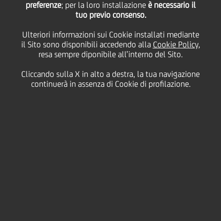
preferenze
; per la loro installazione
è necessario il
tuo previo consenso.
Ulteriori informazioni sui Cookie installati mediante
07 Febbraio
2018 - h 07:00
Price sensitive
Finanziario
il Sito sono disponibili accedendo alla
Cookie Policy
,
resa sempre diponibile all’interno del Sito.
La maggiore transazione GaCS a oggi aiuterà a
Cliccando sulla X in alto a destra, la tua navigazione
realizzare un mercato italiano liquido
continuerà in assenza di Cookie di profilazione.
UniCredit intende riconoscere il "Significant Risk
Transfer" ("SRT") alla fine del mese di marzo 2018
A seguito del comunicato stampa con il quale si
comunicava la stipula degli accordi vincolanti
sottoscritti con i fondi gestiti e società affiliate a
Fortress Investment Group e fondi gestiti da King
Street Capital Management L.P dello scorso 12
dicembre 2017, UniCredit ha annunciato in data
odierna il regolamento della cessione di una