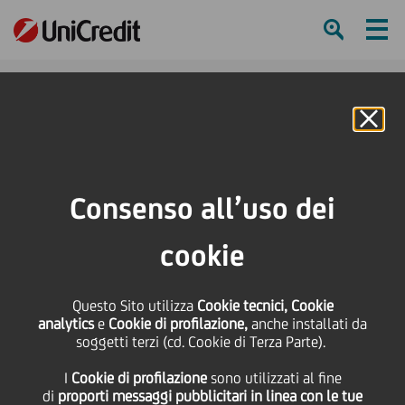
Ham
Se
Online Banking
HOME
Press & Media
Comunicati stampa - Price sensitive
UniCredit completa l'ultima fase del Progetto Fino
Consenso all’uso dei
SHARE
PRINT
SEND
cookie
UniCredit completa
Questo Sito utilizza
Cookie tecnici, Cookie
analytics
e
Cookie di profilazione,
anche installati da
l'ultima fase del
soggetti terzi (cd. Cookie di Terza Parte).
I
Cookie di profilazione
sono utilizzati al fine
Progetto Fino
di
proporti messaggi pubblicitari in linea con le tue