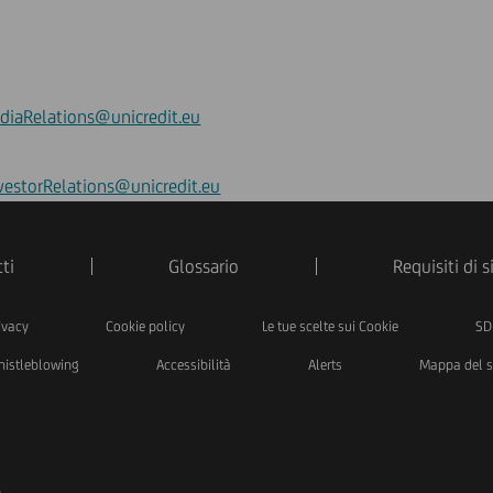
diaRelations@unicredit.eu
vestorRelations@unicredit.eu
ti
Glossario
Requisiti di 
ivacy
Cookie policy
Le tue scelte sui Cookie
SD
istleblowing
Accessibilità
Alerts
Mappa del s