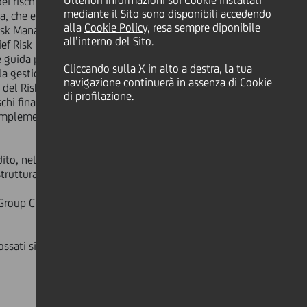
Ulteriori informazioni sui Cookie installati
ei rischi, UniCredit separerà le
mediante il Sito sono disponibili accedendo
a, che entrerà in vigore dal 1°
alla
Cookie Policy
, resa sempre diponibile
p Risk Management (GRM) e Group
all’interno del Sito.
ief Risk Officer del Gruppo (Group
 guida per la gestione del rischio, i
Cliccando sulla X in alto a destra, la tua
la gestione delle attività di
navigazione continuerà in assenza di Cookie
lo del Risk Appetite Framework
di profilazione.
hi finanziari, operativi e
ll'implementazione, guidando e
dito, nel rispetto delle strategie di
trutturazione e il recupero crediti.
vi Group CRO e CLO diventeranno
ossati si dimetterà da CRO.