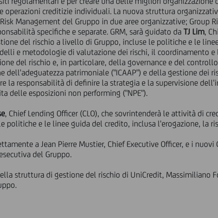
siti regolamentari e per creare una delle migliori organizzazione d
le operazioni creditizie individuali. La nuova struttura organizzativ
 di Risk Management del Gruppo in due aree organizzative; Grou
ponsabilità specifiche e separate. GRM, sarà guidato da
TJ Lim
, Ch
ione del rischio a livello di Gruppo, incluse le politiche e le linee
odelli e metodologie di valutazione dei rischi, il coordinamento e 
ione del rischio e, in particolare, della governance e del control
e dell'adeguatezza patrimoniale ("ICAAP") e della gestione dei risc
e la responsabilità di definire la strategia e la supervisione de
ita delle esposizioni non performing ("NPE").
se
, Chief Lending Officer (CLO), che sovrintenderà le attività di cre
e politiche e le linee guida del credito, inclusa l'erogazione, la ris
ettamente a Jean Pierre Mustier, Chief Executive Officer, e i nuo
esecutiva del Gruppo.
ella struttura di gestione del rischio di UniCredit, Massimiliano F
ruppo.