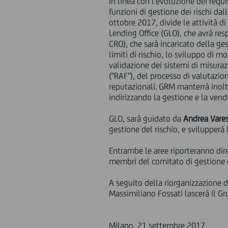
In linea con l'evoluzione dei requi
funzioni di gestione dei rischi dal
ottobre 2017, divide le attività
Lending Office (GLO), che avrà res
CRO), che sarà incaricato della gest
limiti di rischio, lo sviluppo di m
validazione dei sistemi di misuraz
("RAF"), del processo di valutazion
reputazionali. GRM manterrà inoltr
indirizzando la gestione e la vend
GLO, sarà guidato da
Andrea Vare
gestione del rischio, e svilupperà l
Entrambe le aree riporteranno dir
membri del comitato di gestione 
A seguito della riorganizzazione d
Massimiliano Fossati lascerà il G
Milano, 21 settembre 2017