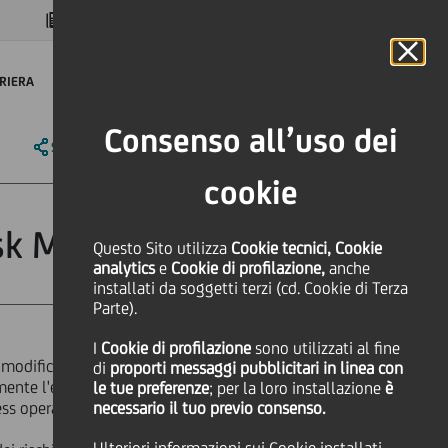
MAGAZINE
FAQ
CALENDARIO
NEL MONDO
IT
Language
Online Banking
RIERA
Consenso all’uso dei
SHARE
PRINT
SEND
cookie
Risk Management
Questo Sito utilizza
Cookie tecnici, Cookie
analytics
e
Cookie di profilazione,
anche
installati da soggetti terzi (cd. Cookie di Terza
Parte).
I
Cookie di profilazione
sono utilizzati al fine
modifica della struttura
di
proporti messaggi pubblicitari in linea con
ente l'efficacia dei controlli sui
le tue preferenze
; per la loro installazione
è
ess operativo.
necessario il tuo previo consenso.