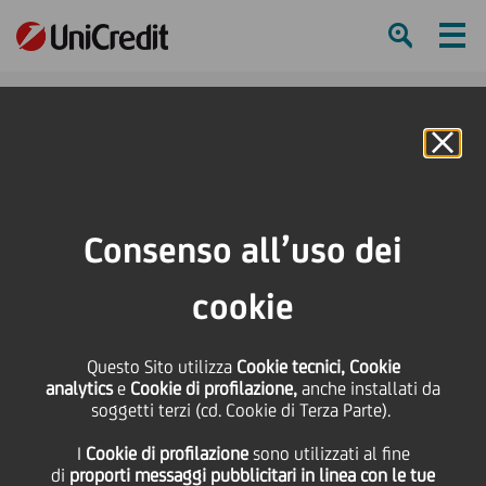
Ham
Se
Online Banking
HOME
Press & Media
Comunicati stampa - Price sensitive
Il Consiglio di Amministrazione di UniCredit ha approvato i Risultati Annuali
Consenso all’uso dei
del 2016
cookie
SHARE
PRINT
SEND
Questo Sito utilizza
Il Consiglio di
Cookie tecnici, Cookie
analytics
e
Cookie di profilazione,
anche installati da
soggetti terzi (cd. Cookie di Terza Parte).
Amministrazione di
I
Cookie di profilazione
sono utilizzati al fine
di
proporti messaggi pubblicitari in linea con le tue