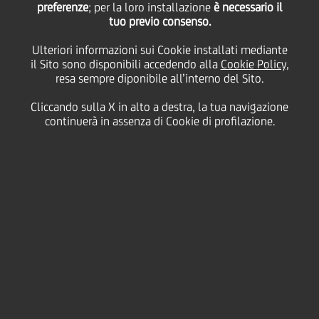
UniCredit ha approvato
preferenze
; per la loro installazione
è necessario il
tuo previo consenso.
Ulteriori informazioni sui Cookie installati mediante
i Risultati Annuali del
il Sito sono disponibili accedendo alla
Cookie Policy
,
resa sempre diponibile all’interno del Sito.
2016
Cliccando sulla X in alto a destra, la tua navigazione
continuerà in assenza di Cookie di profilazione.
13 Marzo
2017 - h 18:45
Price sensitive
Finanziario
In data odierna il Consiglio di Amministrazione di
UniCredit ha approvato:
- il progetto di Bilancio UniCredit S.p.A. (la
capogruppo) al 31 dicembre 2016, e
- il Bilancio Consolidato al 31 dicembre 2016,
confermando i risultati finanziari consolidati al 31
dicembre 2016, già comunicati al mercato quali
risultati preliminari in data 9 febbraio 2017.