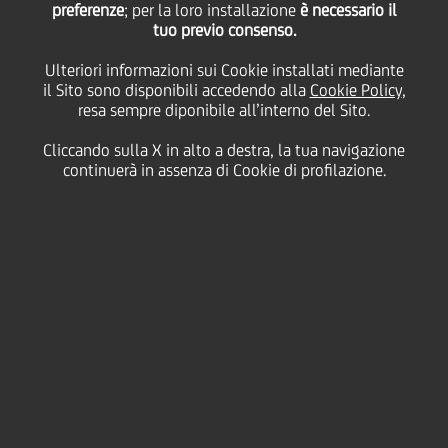
preferenze
; per la loro installazione
è necessario il
tuo previo consenso.
Ulteriori informazioni sui Cookie installati mediante
24 Marzo
2016 - h 17:40
Price sensitive
Finanziario
il Sito sono disponibili accedendo alla
Cookie Policy
,
resa sempre diponibile all’interno del Sito.
L'agenzia di rating Fitch Ratings ha oggi confermato i
rating di UniCredit SpA's 'BBB+' a lungo termine, 'F2'
Cliccando sulla X in alto a destra, la tua navigazione
a breve termine e il rating individuale a 'bbb+'.
continuerà in assenza di Cookie di profilazione.
Confermato anche il rating delle emissioni,
compreso quello dell'Additional Tier 1. L'outlook è
stato rivisto a negativo da stabile.
Il testo del relativo comunicato stampa di Fitch è
disponibile sul sito dell'agenzia
www.fitchratings.com
Milano, 24 marzo 2016