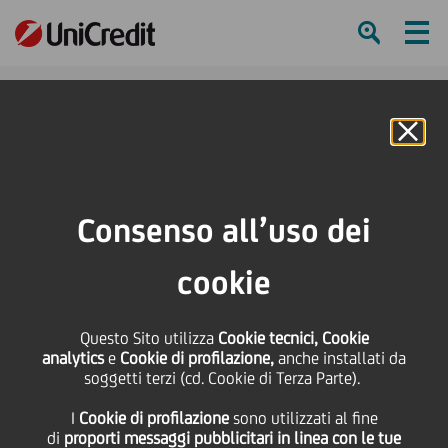
Ham
Se
Online Banking
HOME
Press & Media
Comunicati stampa - Price sensitive
UniCredit: Fitch conferma i rating - rivisto l'outlook
Consenso all’uso dei
SHARE
PRINT
SEND
cookie
UniCredit: Fitch
Questo Sito utilizza
Cookie tecnici, Cookie
analytics
e
Cookie di profilazione,
anche installati da
conferma i rating -
soggetti terzi (cd. Cookie di Terza Parte).
I
Cookie di profilazione
sono utilizzati al fine
rivisto l'outlook
di
proporti messaggi pubblicitari in linea con le tue