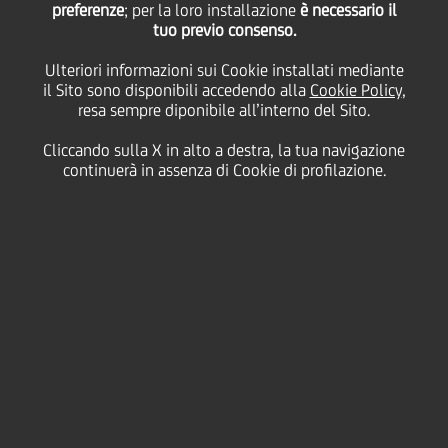
preferenze
; per la loro installazione
è necessario il
tuo previo consenso.
Consiglieri
Ulteriori informazioni sui Cookie installati mediante
il Sito sono disponibili accedendo alla
Cookie Policy
,
resa sempre diponibile all’interno del Sito.
11 Luglio
2016 - h 19:24
Price sensitive
Finanziario
Cliccando sulla X in alto a destra, la tua navigazione
continuerà in assenza di Cookie di profilazione.
UniCredit rende noto che il Consiglio di
Amministrazione in data odierna ha provveduto a
verificare i prescritti requisiti dei Consiglieri Balbinot
e Mustier, cooptati - rispettivamente - il 9 e il 30
giugno scorsi.
In particolare, per quanto riguarda il
Consigliere
Balbinot
:
- è stato verificato il possesso dei requisiti di
indipendenza previsti dall'art. 148 del D. Lgs.
58/1998, sulla base delle dichiarazioni rese