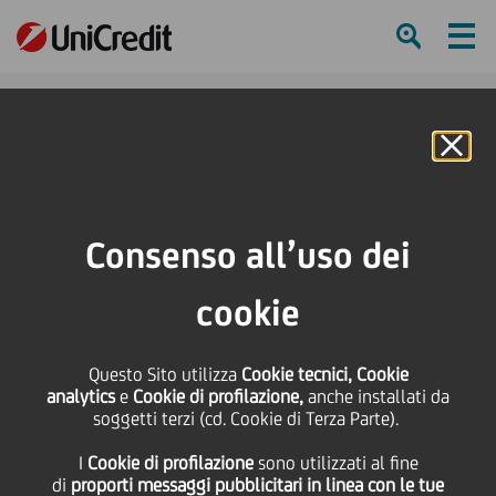
Ham
Se
Online Banking
HOME
Press & Media
Comunicati stampa - Price sensitive
UniCredit: accertamento dei requisiti dei nuovi Consiglieri
Consenso all’uso dei
SHARE
PRINT
SEND
cookie
UniCredit:
Questo Sito utilizza
Cookie tecnici, Cookie
analytics
e
Cookie di profilazione,
anche installati da
accertamento dei
soggetti terzi (cd. Cookie di Terza Parte).
I
Cookie di profilazione
sono utilizzati al fine
requisiti dei nuovi
di
proporti messaggi pubblicitari in linea con le tue