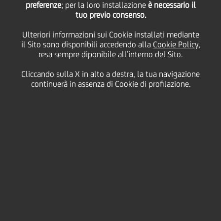
preferenze
; per la loro installazione
è necessario il
tuo previo consenso.
Ulteriori informazioni sui Cookie installati mediante
12 Agosto
2016 - h 09:19
Price sensitive
Finanziario
il Sito sono disponibili accedendo alla
Cookie Policy
,
resa sempre diponibile all’interno del Sito.
Si rende noto che la Relazione Finanziaria Semestrale
Consolidata al 30 giugno 2016 è disponibile al
Cliccando sulla X in alto a destra, la tua navigazione
pubblico presso la Sede Legale e la Direzione
continuerà in assenza di Cookie di profilazione.
Generale della Società, e pubblicata sul sito internet
della Società all'indirizzo
www.unicreditgroup.eu
nonché sul sito della Società di Gestione del Mercato
- Borsa Italiana SpA (
www.borsaitaliana.it
) e su
quello del meccanismo di stoccaggio autorizzato
gestito da BIt Market Services S.p.A.
(
www.emarketstorage.com
).
Link UniCredit SpA:
https://www.unicreditgroup.eu/it/investors/financial-
reports/2016/consolidated-first-half-financial-report-
as-at-june-30--2016.html
UniCredit S.p.A.