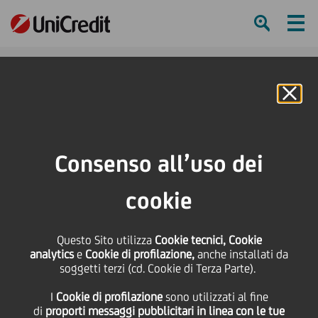
Ham
Se
Online Banking
HOME
Press & Media
Comunicati stampa - Price sensitive
Relazione Finanziaria Semestrale Consolidata al 30 giugno 2016
Consenso all’uso dei
SHARE
PRINT
SEND
cookie
Relazione Finanziaria
Questo Sito utilizza
Cookie tecnici, Cookie
analytics
e
Cookie di profilazione,
anche installati da
Semestrale Consolidata
soggetti terzi (cd. Cookie di Terza Parte).
I
Cookie di profilazione
sono utilizzati al fine
al 30 giugno 2016
di
proporti messaggi pubblicitari in linea con le tue