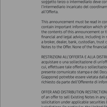
soggetto terzo o intermediario deve conta
PERSONA RESIDENTE O UBICATA IN
l'intermediario incaricato del coordina
PRESENTE COMUNICATO.
all'Offerta.
NOT FOR RELEASE, PUBLICATION 
This announcement must be read in co
STATES OF AMERICA OR IN OR IN
contain important information which sho
OR RESIDENT IN
CANADA, AUSTRA
the contents of this announcement or 
ANNOUNCEMENT.
financial and legal advice, including i
a broker, dealer, bank, custodian, trus
Notes to the Offer. None of the financi
RESTRIZIONI ALL'OFFERTA E ALLA DISTRI
OFFE
acquistare o una sollecitazione di un'off
cui, effettuare tale offerta o sollecitazi
PER
presente comunicato stampa e del Docume
Giappone) potrebbe essere vietata dall
S
richiesto da parte dell'Offerente di infor
OFFER AND DISTRIBUTION RESTRICTIONS N
of an offer to sell Existing Notes in an
(salvo ulteriori date di paga
solicitation under applicable securitie