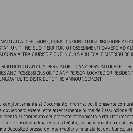
EDIT IN BREVE
GOVERNANCE
INVESTITORI
PRESS & MEDIA
CAR
INATO ALLA DIFFUSIONE, PUBBLICAZIONE O DISTRIBUZIONE AD A
 - Price sensitive
STATI UNITI, NEI SUOI TERRITORI O POSSEDIMENTI OVVERO AD A
inate emesse da UniCredit
LCUNA ALTRA GIURISDIZIONE IN CUI SIA ILLEGALE DISTRIBUIRE
TRIBUTION TO ANY U.S. PERSON OR TO ANY PERSON LOCATED OR 
quisto di obbligazioni subor
ORIES AND POSSESSIONS OR TO ANY PERSON LOCATED OR RESIDEN
S UNLAWFUL TO DISTRIBUTE THIS ANNOUNCEMENT.
UniCredit
tto congiuntamente al Documento Informativo. Il presente comun
dovrebbero essere lette attentamente prima dell'assunzione di qu
in merito al contenuto del presente comunicato o del Documento I
Finanziario
proprio consulente finanziario o legale, anche in merito a qualsi
 DESTINATO ALLA DIFFUSIONE, PUBBLICAZIONE O DISTRIBUZIONE
i siano depositati presso un intermediario finanziario, una banca, u
ICATA NEGLI STATI UNITI D'AMERICA, NEI SUOI TERRITORI O P