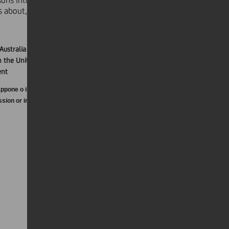
ersons into whose possession this
 volontaria di riacquisto di alcuni
 about, and to observe, any such
ti
").
do i Titoli Esistenti che non sono più
 il profilo regolamentare.
Australia e Giappone o in alcuna altra
 the United States, its territories and
ent
one o in altra giurisdizione in cui sia illegale
Ammontare totale in circolazione (Euro)
ssion or in Canada, Australia or Japan or in any
189.190.000
240.693.000
OK
338.143.000
399.997.000
554.497.000