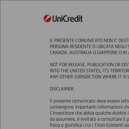
STRATEGIA
UNICR
IL PRESENTE COMUNICATO NON E' DEST
HOME
Press & Media
Comunicati stampa
PERSONA RESIDENTE O UBICATA NEGLI 
Offerta di riacquisto di obbligazioni subord
CANADA, AUSTRALIA O GIAPPONE O IN A
NOT FOR RELEASE, PUBLICATION OR DIS
Offerta di riac
INTO THE UNITED STATES, ITS TERRIT
ANY OTHER JURISDICTION WHERE IT I
DISCLAIMER
Il presente comunicato deve essere le
contengono importanti informazioni che 
L'investitore che abbia qualche dubbio 
09 Aprile
2015 - h 09:35
Price sensitive
da assumere, è invitato a consultare il 
IL PRESENTE COMUNICATO NON E'
fisica o giuridica i cui i Titoli Esistent
ALCUNA PERSONA RESIDENTE O UB