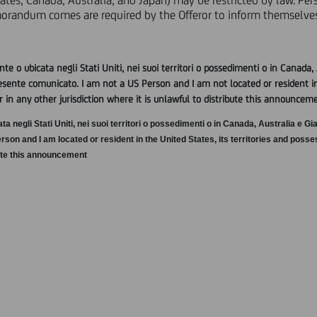
 States, Canada, Australia, and Japan) may be restricted by law. P
ferente
") annuncia l'intenzione di promuovere un'offerta pubblica
randum comes are required by the Offeror to inform themselves
 dalla stessa emessi (rispettivamente, l'"
Offerta
" e i "
Titoli Esisten
di ottimizzare la composizione delle proprie passività, riacquistan
 2 dell'Emittente e risultano conseguentemente inefficienti sotto
 o ubicata negli Stati Uniti, nei suoi territori o possedimenti o in Canada, 
l presente comunicato. I am not a US Person and I am not located or resident in
ono indicati i Titoli Esistenti oggetto dell'Offerta.
r in any other jurisdiction where it is unlawful to distribute this announcem
egli Stati Uniti, nei suoi territori o possedimenti o in Canada, Australia e Giapp
ISIN
rson and I am located or resident in the United States, its territories and posse
ribute this announcement
ordinate Lower
IT0004883689
nto - serie
e anni e due
IT0004907785
te anni e due
IT0004907850
te anni e due
IT0004917867
te anni e due
IT0004917917