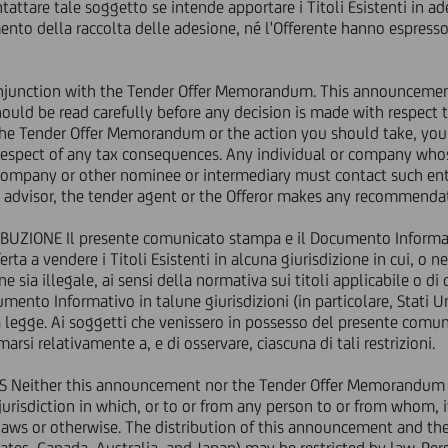
ttare tale soggetto se intende apportare i Titoli Esistenti in ades
 CANADA, AUSTRALIA O GIAPPONE O IN ALTRA GIURISDIZIONE IN C
mento della raccolta delle adesione, né l'Offerente hanno espres
OR DISTRIBUTION TO ANY U.S. PERSON OR TO ANY PERSON LOCATE
njunction with the Tender Offer Memorandum. This announceme
TO THE UNITED STATES OF AMERICA, ITS TERRITORIES AND POSS
uld be read carefully before any decision is made with respect to 
LIA OR JAPAN OR
IN ANY OTHER JURISDICTION WHERE IT IS UNL
the Tender Offer Memorandum or the action you should take, y
n respect of any tax consequences. Any individual or company whos
t company or other nominee or intermediary must contact such entit
al advisor, the tender agent or the Offeror makes any recommendat
BUZIONE Il presente comunicato stampa e il Documento Informat
RTA DI RIACQUISTO DI OBBLIGAZIONI SUBORDINATE EMESSE DA U
erta a vendere i Titoli Esistenti in alcuna giurisdizione in cui, o 
one sia illegale, ai sensi della normativa sui titoli applicabile o di
IODO DI ADESIONE ALL'OFFERTA DAL 13 APRILE 2015 AL 30 APRI
nto Informativo in talune giurisdizioni (in particolare, Stati Un
a legge. Ai soggetti che venissero in possesso del presente com
ALVO CHIUSURA ANTICIPATA, PROROGA O RIAPERTURA DELL'OFF
marsi relativamente a, e di osservare, ciascuna di tali restrizioni.
DATA VALUTA DI REGOLAMENTO: 5 MAGGIO 2015
either this announcement nor the Tender Offer Memorandum cons
y jurisdiction in which, or to or from any person to or from whom, 
mento rispetto a quella sopra indicata in caso di proroga ovvero r
s laws or otherwise. The distribution of this announcement and 