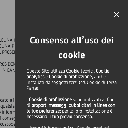
MAGAZINE
FAQ
CALENDARIO
NEL MONDO
IT
Language
Online Banking
RIERA
Consenso all’uso dei
LCUNA U.S. PERSON, O AD ALCUNA
SHARE
PRINT
SEND
LCUNA PERSONA RESIDENTE O UBICATA IN
 IL PRESENTE COMUNICATO.
cookie
RESIDENT IN, THE UNITED STATES OR IN OR
dinate emesse da
T IN CANADA, AUSTRALIA OR JAPAN OR IN
Questo Sito utilizza
Cookie tecnici, Cookie
analytics
e
Cookie di profilazione,
anche
installati da soggetti terzi (cd. Cookie di Terza
Parte).
I
Cookie di profilazione
sono utilizzati al fine
icato e il Documento Informativo
di
proporti messaggi pubblicitari in linea con
alsiasi decisione in merito all'Offerta.
le tue preferenze
; per la loro installazione
è
nformativo o in relazione alle decisioni
necessario il tuo previo consenso.
asi conseguenza fiscale. Ciascuna persona
 AD ALCUNA U.S. PERSON O AD
n custode, un trust o un qualsiasi altro
OSSEDIMENTI, OVVERO AD ALCUNA