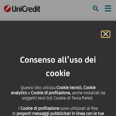
Ham
Se
Online Banking
HOME
Press & Media
Comunicati stampa - Price sensitive
Avviso agli obbligazionisti - ISIN XS0724831549
Consenso all’uso dei
SHARE
PRINT
SEND
cookie
Avviso agli
Questo Sito utilizza
Cookie tecnici, Cookie
analytics
e
Cookie di profilazione,
anche installati da
obbligazionisti - ISIN
soggetti terzi (cd. Cookie di Terza Parte).
I
Cookie di profilazione
sono utilizzati al fine
XS0724831549
di
proporti messaggi pubblicitari in linea con le tue