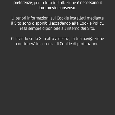
preferenze
; per la loro installazione
è necessario il
tuo previo consenso.
Ulteriori informazioni sui Cookie installati mediante
30 Novembre
2015 - h 08:45
Price sensitive
Finanziario
il Sito sono disponibili accedendo alla
Cookie Policy
,
resa sempre diponibile all’interno del Sito.
Cliccando sulla X in alto a destra, la tua navigazione
"€ 28,000,000 Fixed to Floating Rate Callable Notes
continuerà in assenza di Cookie di profilazione.
due 23 December 2019"
ISIN
XS0724831549
UniCredit S.p.A. comunica che, in conformità con i
Final Terms del prestito sopra indicato (i "Titoli"),
eserciterà il rimborso integrale dei Titoli in via
anticipata in data 23 dicembre 2015 (la "Optional
Redemption Date").
Il rimborso anticipato del prestito avverrà alla pari ed
il prezzo di rimborso ("Optional Redemption