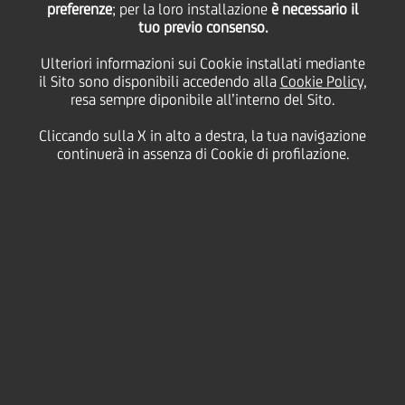
preferenze
; per la loro installazione
è necessario il
tuo previo consenso.
Ulteriori informazioni sui Cookie installati mediante
12 Gennaio
2015 - h 18:05
Price sensitive
Finanziario
il Sito sono disponibili accedendo alla
Cookie Policy
,
resa sempre diponibile all’interno del Sito.
UniCredit (Baa2/BBB-/BBB+) ha lanciato oggi una
nuova emissione benchmark senior a tasso variabile
Cliccando sulla X in alto a destra, la tua navigazione
con scadenza 5 anni e un mese per un importo pari a
continuerà in assenza di Cookie di profilazione.
1 miliardo di Euro.
Il titolo paga una cedola pari al tasso Euribor
trimestrale aumentato di uno spread di 100 bps con
un prezzo di emissione pari a 99.75%.
A seguito del riscontro di mercato particolarmente
positivo, il livello di spread sopra il parametro di
riferimento, pari inizialmente a 110 bps, è stata
rivisto e lo spread finale fissato a 105 bps.