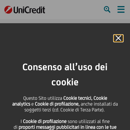
Ham
Se
Online Banking
HOME
Press & Media
Comunicati stampa - Price sensitive
UniCredit emette bond senior 2020 da 1 miliardo di Euro
Consenso all’uso dei
SHARE
PRINT
SEND
cookie
UniCredit emette bond
Questo Sito utilizza
Cookie tecnici, Cookie
analytics
e
Cookie di profilazione,
anche installati da
senior 2020 da 1
soggetti terzi (cd. Cookie di Terza Parte).
I
Cookie di profilazione
sono utilizzati al fine
miliardo di Euro
di
proporti messaggi pubblicitari in linea con le tue