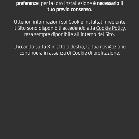
cessione dell'81,4% del
preferenze
; per la loro installazione
è necessario il
tuo previo consenso.
capitale di DAB Bank AG
Ulteriori informazioni sui Cookie installati mediante
il Sito sono disponibili accedendo alla
Cookie Policy
,
resa sempre diponibile all’interno del Sito.
Cliccando sulla X in alto a destra, la tua navigazione
17 Dicembre
2014 - h 09:33
Price sensitive
Finanziario
continuerà in assenza di Cookie di profilazione.
UniCredit S.p.A. e UniCredit Bank AG informano che
in data odierna, ottenute le necessarie
autorizzazioni, UniCredit Bank AG e BNP Paribas S.A.
hanno perfezionato la cessione della partecipazione
di maggioranza pari all'81,4% del capitale di DAB
Bank AG.
UniCredit Bank AG's Management Board and BNP
Paribas S.A. avevano raggiunto l'accordo sulla
cessione della quota di maggioranza in DAB Bank AG
in data 31 luglio 2014. Lo scorso 5 agosto, a seguito
dell'approvazione da parte del Consiglio di