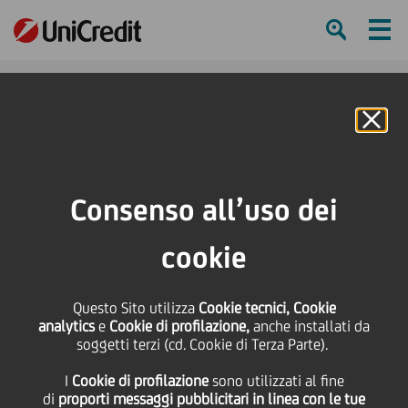
Ham
Se
Online Banking
HOME
Press & Media
Comunicati stampa - Price sensitive
UniCredit e BNP Paribas perfezionano la cessione dell'81,4% del capitale di
Consenso all’uso dei
DAB Bank AG
cookie
SHARE
PRINT
SEND
UniCredit e BNP Paribas
Questo Sito utilizza
Cookie tecnici, Cookie
analytics
e
Cookie di profilazione,
anche installati da
soggetti terzi (cd. Cookie di Terza Parte).
perfezionano la
I
Cookie di profilazione
sono utilizzati al fine
di
proporti messaggi pubblicitari in linea con le tue