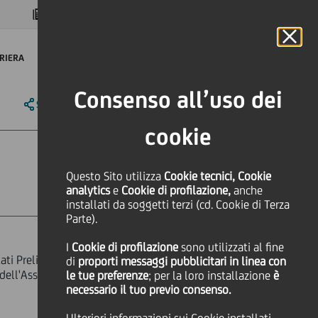
MAGAZINE
FAQ
CALENDARIO
NEL MONDO
IT
Language
Online Banking
RIERA
Consenso all’uso dei
SHARE
PRINT
SEND
cookie
Questo Sito utilizza
Cookie tecnici, Cookie
analytics
e
Cookie di profilazione,
anche
installati da soggetti terzi (cd. Cookie di Terza
Parte).
I
Cookie di profilazione
sono utilizzati al fine
ti Preliminari dell'esercizio 2014,
di
proporti messaggi pubblicitari in linea con
é dell'Assemblea di approvazione del
le tue preferenze
; per la loro installazione
è
necessario il tuo previo consenso.