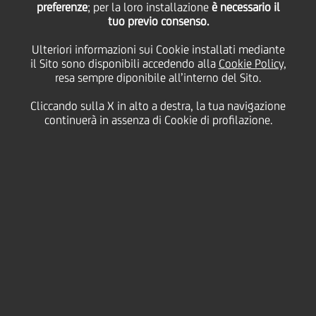
preferenze
; per la loro installazione
è necessario il
10 Maggio
2012 - h 13:45
Price sensitive
Investors
tuo previo consenso.
RISULTATI SOSTENUTI DA UN'INTENSA ATTIVITÀ
Ulteriori informazioni sui Cookie installati mediante
COMMERCIALE E DA UN FORTE CONTRIBUTO DEI
il Sito sono disponibili accedendo alla
Cookie Policy
,
MERCATI NONOSTANTE UN CONTESTO ECONOMICO
resa sempre diponibile all’interno del Sito.
IN PEGGIORAMENTO
Cliccando sulla X in alto a destra, la tua navigazione
continuerà in assenza di Cookie di profilazione.
Coefficienti patrimoniali in ulteriore
miglioramento grazie al riacquisto di bond
subordinati; CET1 già oltre il target 2012 del 9%
anticipando tutti gli impatti di Basilea III
Intensa attività di mercato ed efficace gestione
dello spread tra attività/passività in Italia hanno
sostenuto il risultato di gestione
Posizione di liquidità migliorata con una crescita
trimestrale dei depositi a livello di Gruppo del
2%
Piano strategico in linea con gli obiettivi, si
conferma il turnaround dell'Italia