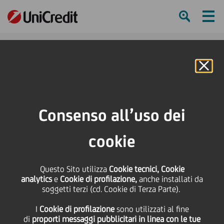
Ham
Se
Online Banking
HOME
Press & Media
Comunicati stampa - Price sensitive
Risultati del 1° trimestre 2012
Consenso all’uso dei
SHARE
PRINT
SEND
cookie
Risultati del 1°
Questo Sito utilizza
Cookie tecnici, Cookie
analytics
e
Cookie di profilazione,
anche installati da
trimestre 2012
soggetti terzi (cd. Cookie di Terza Parte).
I
Cookie di profilazione
sono utilizzati al fine
di
proporti messaggi pubblicitari in linea con le tue