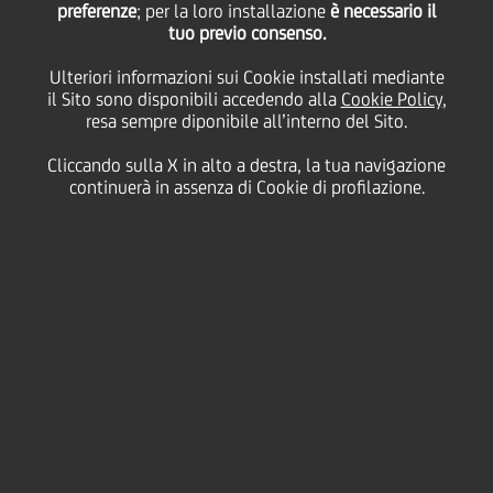
preferenze
; per la loro installazione
è necessario il
tuo previo consenso.
Ulteriori informazioni sui Cookie installati mediante
27 Febbraio
2012 - h 14:53
Price sensitive
Finanziario
il Sito sono disponibili accedendo alla
Cookie Policy
,
resa sempre diponibile all’interno del Sito.
PRESTITO OBBLIGAZIONARIO
Cod. ISIN IT0004325673
Cliccando sulla X in alto a destra, la tua navigazione
continuerà in assenza di Cookie di profilazione.
UniCredit informa che il tasso di interesse
semestrale lordo della cedola n. 9, "UNICREDITO
ITALIANO S.p.A. 2008/2013 OBBLIGAZIONI A TASSO
FISSO PIU' CEDOLE VARIABILI INDICIZZATE AL TASSO
EURIBOR A 6 MESI PIU' 0,15%" SERIE 10/08 relativa
al periodo di godimento 28 febbraio 2012 - 28
agosto 2012, è stato determinato nella misura dello
0,72550%.
Si rammenta che la Società di gestione accentrata, ai
sensi dell'art. 83-ter del Decreto Legislativo 24
febbraio 1998, n° 58, è Monte Titoli SpA - Milano.