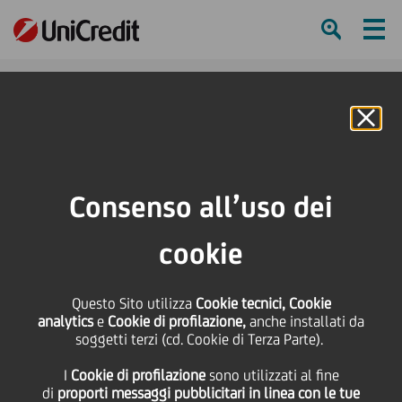
Ham
Se
Online Banking
HOME
Press & Media
Comunicati stampa - Price sensitive
Prestito obbligazionario - Cod Isin IT0004325673
Consenso all’uso dei
SHARE
PRINT
SEND
cookie
Prestito obbligazionario
Questo Sito utilizza
Cookie tecnici, Cookie
analytics
e
Cookie di profilazione,
anche installati da
- Cod Isin
soggetti terzi (cd. Cookie di Terza Parte).
I
Cookie di profilazione
sono utilizzati al fine
IT0004325673
di
proporti messaggi pubblicitari in linea con le tue