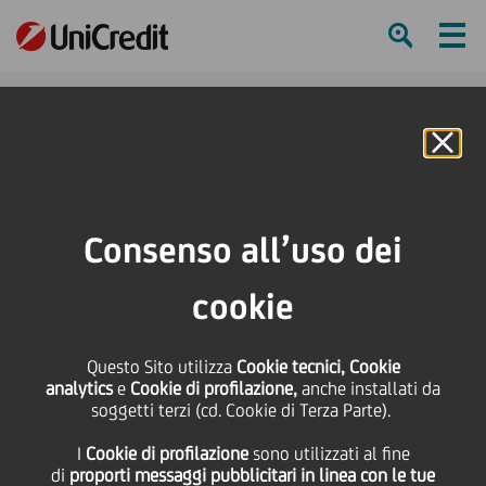
Ham
Se
Online Banking
HOME
Press & Media
Comunicati stampa - Price sensitive
Prestito obbligazionario - ISIN IT0004352248
Consenso all’uso dei
SHARE
PRINT
SEND
cookie
Prestito obbligazionario
Questo Sito utilizza
Cookie tecnici, Cookie
analytics
e
Cookie di profilazione,
anche installati da
- ISIN IT0004352248
soggetti terzi (cd. Cookie di Terza Parte).
I
Cookie di profilazione
sono utilizzati al fine
di
proporti messaggi pubblicitari in linea con le tue