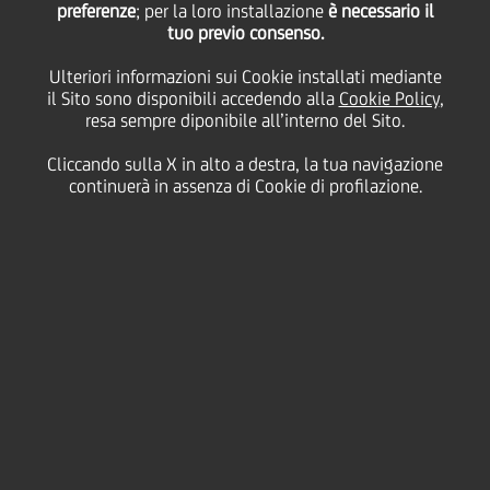
preferenze
; per la loro installazione
è necessario il
28 Ottobre
2011 - h 12:15
Price sensitive
Finanziario
tuo previo consenso.
UniCredit informa che che il tasso di interesse
Ulteriori informazioni sui Cookie installati mediante
trimestrale lordo della cedola n. 15, "UNICREDIT
il Sito sono disponibili accedendo alla
Cookie Policy
,
S.p.A. 2008/2014 OBBLIGAZIONI A SEI ANNI CON
resa sempre diponibile all’interno del Sito.
CEDOLE VARIABILI TRIMESTRALI INDICIZZATE AL
TASSO EURIBOR A 3 MESI MENO 0.05%" SERIE 24/08,
Cliccando sulla X in alto a destra, la tua navigazione
relativa al periodo di godimento 30 ottobre 2011 -
continuerà in assenza di Cookie di profilazione.
30 gennaio 2012, è stato determinato nella misura
dello 0,38500%.
Si rammenta che la Società di gestione accentrata, ai
sensi dell'art. 83-ter del Decreto Legislativo 24
febbraio 1998, n° 58, è Monte Titoli SpA - Milano.
UniCredit S.p.A.