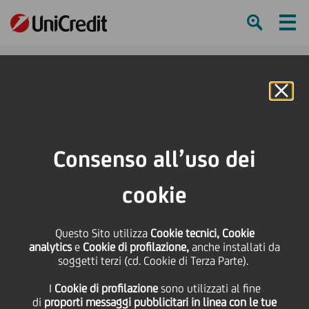
Ham
Se
Online Banking
HOME
Press & Media
Comunicati stampa - Price sensitive
UniCredit: Fitch pone sotto osservazione il rating delle banche italiane -
Consenso all’uso dei
UniCredit posta in rating watch negativo
cookie
SHARE
PRINT
SEND
UniCredit: Fitch pone
Questo Sito utilizza
Cookie tecnici, Cookie
analytics
e
Cookie di profilazione,
anche installati da
soggetti terzi (cd. Cookie di Terza Parte).
sotto osservazione il
I
Cookie di profilazione
sono utilizzati al fine
di
proporti messaggi pubblicitari in linea con le tue