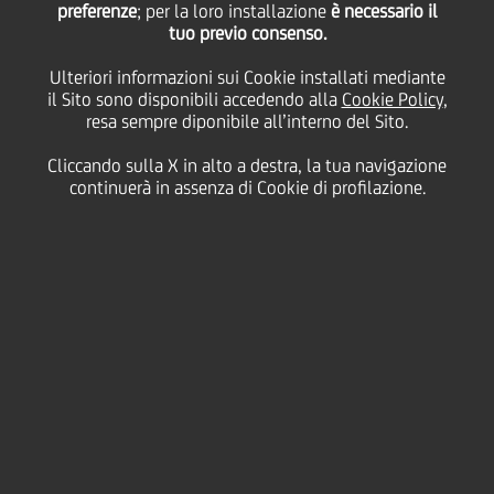
preferenze
rating delle banche
; per la loro installazione
è necessario il
tuo previo consenso.
Ulteriori informazioni sui Cookie installati mediante
italiane - UniCredit
il Sito sono disponibili accedendo alla
Cookie Policy
,
resa sempre diponibile all’interno del Sito.
posta in rating watch
Cliccando sulla X in alto a destra, la tua navigazione
continuerà in assenza di Cookie di profilazione.
negativo
11 Ottobre
2011 - h 22:45
Price sensitive
Finanziario
L'agenzia di rating Fitch Ratings, a seguito del
recente downgrade del debito sovrano italiano
(A+/F1, negativo), ha posto sotto osservazione il
sistema bancario italiano e di conseguenza anche
UniCredit.
I rating di sostegno della banca sono stati abbassati