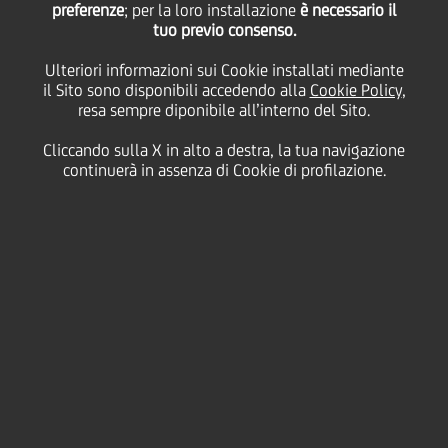
preferenze
; per la loro installazione
è necessario il
tuo previo consenso.
Ulteriori informazioni sui Cookie installati mediante
28 Dicembre
2010 - h 11:45
Finanziario
il Sito sono disponibili accedendo alla
Cookie Policy
,
resa sempre diponibile all’interno del Sito.
Nasce la "Italian Company Business Development
Unit" a San Paolo.
Cliccando sulla X in alto a destra, la tua navigazione
Sostegno all'internazionalizzazione, consulenza,
continuerà in assenza di Cookie di profilazione.
servizi e prodotti per semplificare il lavoro delle
società italiane che operano nel grande paese
sudamericano o per quelle che vogliono investirci.
UniCredit sostiene l'internazionalizzazione delle
aziende italiane anche in Brasile. E' stata infatti
appena istituita la "Italian Company Business
Development Unit" presso l'ufficio di Rappresentanza
di San Paolo.