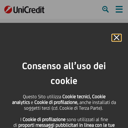
Ham
Se
Online Banking
HOME
Press & Media
Comunicati stampa - Price sensitive
UniCredit in Brasile a sostegno delle aziende italiane
Consenso all’uso dei
SHARE
PRINT
SEND
cookie
UniCredit in Brasile a
Questo Sito utilizza
Cookie tecnici, Cookie
analytics
e
Cookie di profilazione,
anche installati da
sostegno delle aziende
soggetti terzi (cd. Cookie di Terza Parte).
I
Cookie di profilazione
sono utilizzati al fine
italiane
di
proporti messaggi pubblicitari in linea con le tue