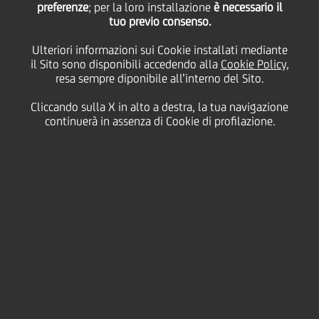
preferenze
; per la loro installazione
è necessario il
17 Dicembre
2010 - h 16:35
Price sensitive
Finanziario
tuo previo consenso.
PRESTITO OBBLIGAZIONARIO
Ulteriori informazioni sui Cookie installati mediante
cod. ISIN IT0004332570
il Sito sono disponibili accedendo alla
Cookie Policy
,
resa sempre diponibile all’interno del Sito.
Cliccando sulla X in alto a destra, la tua navigazione
continuerà in assenza di Cookie di profilazione.
UniCredit informa che il tasso di interesse trimestrale
lordo della cedola n. 12, "UNICREDITO ITALIANO
S.p.A. 2008/2011 OBBLIGAZIONI CON CEDOLE
VARIABILI INDICIZZATE AL TASSO EURIBOR A 3 MESI
MENO 0,10%" SERIE 16/08 , relativa al periodo di
godimento 20 dicembre 2010 - 20 marzo 2011, è
stato determinato nella misura dello 0,23357%.
Si rammenta che la Società di gestione accentrata, ai
sensi dell'art. 83-ter del Decreto Legislativo 24
febbraio 1998, n° 58, è Monte Titoli SpA - Milano.