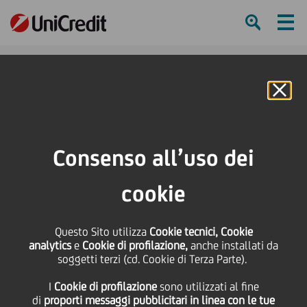
Ham
Se
Online Banking
HOME
Press & Media
Comunicati stampa - Price sensitive
Prestito obbligazionario - Isin IT0004332570
Consenso all’uso dei
SHARE
PRINT
SEND
cookie
Prestito obbligazionario
Questo Sito utilizza
Cookie tecnici, Cookie
analytics
e
Cookie di profilazione,
anche installati da
- Isin IT0004332570
soggetti terzi (cd. Cookie di Terza Parte).
I
Cookie di profilazione
sono utilizzati al fine
di
proporti messaggi pubblicitari in linea con le tue