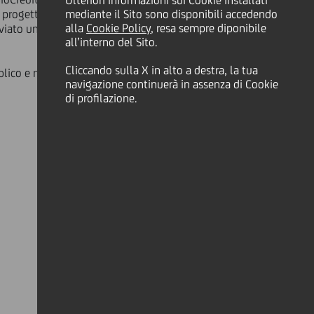
Ulteriori informazioni sui Cookie installati
el progetto promosso dal Ministero
mediante il Sito sono disponibili accedendo
alla
Cookie Policy
, resa sempre diponibile
iato un'attività di due diligence
all’interno del Sito.
Cliccando sulla X in alto a destra, la tua
lico e nella gestione degli incentivi
navigazione continuerà in assenza di Cookie
di profilazione.