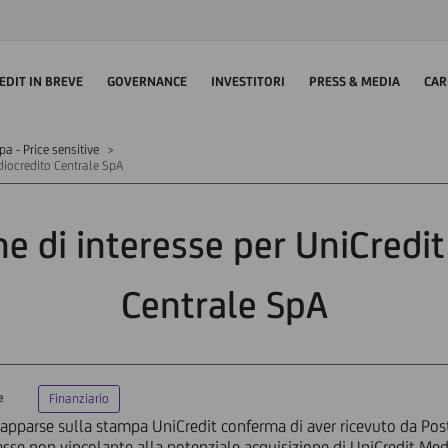
EDIT IN BREVE
GOVERNANCE
INVESTITORI
PRESS & MEDIA
CAR
 - Price sensitive
diocredito Centrale SpA
e di interesse per UniCredi
Centrale SpA
e
Finanziario
 apparse sulla stampa UniCredit conferma di aver ricevuto da Post
esse non vincolante alla potenziale acquisizione di UniCredit Medi