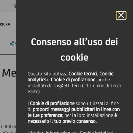
MAGAZINE
FAQ
CALENDARIO
NEL MONDO
IT
Language
Online Banking
RIERA
Consenso all’uso dei
SHARE
PRINT
SEND
cookie
t Mediocredito
Questo Sito utilizza
Cookie tecnici, Cookie
analytics
e
Cookie di profilazione,
anche
installati da soggetti terzi (cd. Cookie di Terza
Parte).
I
Cookie di profilazione
sono utilizzati al fine
di
proporti messaggi pubblicitari in linea con
le tue preferenze
; per la loro installazione
è
necessario il tuo previo consenso.
e Italiane S.p.A. e ICCREA Holding
oCredito Centrale S.p.A. ("MCC"), la