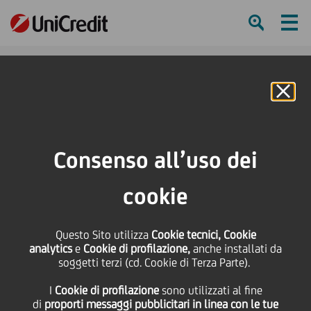
Ham
Se
Online Banking
HOME
Press & Media
Comunicati stampa - Price sensitive
UniCredit: risultati dello stress test europeo 2010
Consenso all’uso dei
SHARE
PRINT
SEND
cookie
UniCredit: risultati dello
Questo Sito utilizza
Cookie tecnici, Cookie
analytics
e
Cookie di profilazione,
anche installati da
stress test europeo
soggetti terzi (cd. Cookie di Terza Parte).
I
Cookie di profilazione
sono utilizzati al fine
2010
di
proporti messaggi pubblicitari in linea con le tue