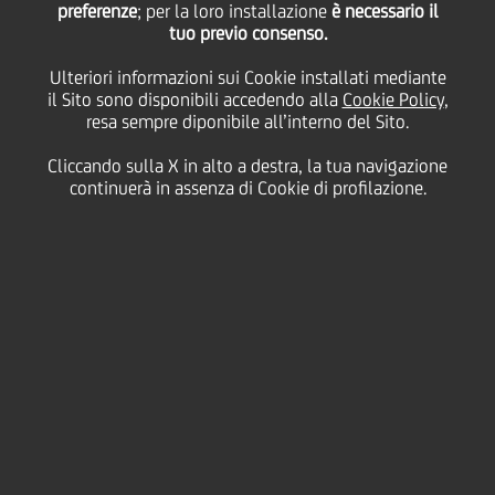
preferenze
; per la loro installazione
è necessario il
tuo previo consenso.
Ulteriori informazioni sui Cookie installati mediante
23 Luglio
2010 - h 19:00
Price sensitive
Finanziario
il Sito sono disponibili accedendo alla
Cookie Policy
,
resa sempre diponibile all’interno del Sito.
• Il Gruppo UniCredit ha partecipato allo stress test
europeo 2010 coordinato dal Comitato europeo dei
Cliccando sulla X in alto a destra, la tua navigazione
supervisori bancari (Committee of European Banking
continuerà in assenza di Cookie di profilazione.
Supervisors, CEBS), con la collaborazione della Banca
centrale europea (BCE) e sotto la supervisione della
Banca d'Italia.
• Il Gruppo UniCredit riconosce e prende atto dei
risultati dello stress test europeo.
• Questo stress test integra le procedure di gestione
e controllo dei rischi e le prove di stress condotte
periodicamente dal Gruppo UniCredit nell'ambito
delle disposizioni regolamentari contenute nel
secondo pilastro di Basilea 2, nella Direttiva CRD (1)