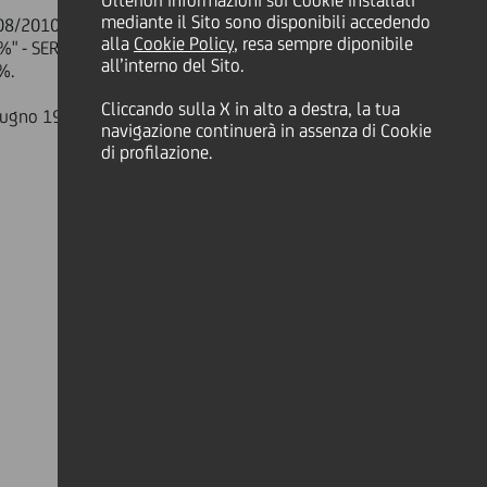
Ulteriori informazioni sui Cookie installati
mediante il Sito sono disponibili accedendo
. 2008/2010 OBBLIGAZIONI A DUE ANNI E
alla
Cookie Policy
, resa sempre diponibile
 - SERIE 31/08 relativa al periodo
all’interno del Sito.
%.
Cliccando sulla X in alto a destra, la tua
giugno 1998, n° 213, è Monte Titoli
navigazione continuerà in assenza di Cookie
di profilazione.