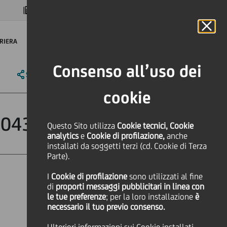
MAGAZINE
FAQ
CALENDARIO
NEL MONDO
IT
Language
Online Banking
RIERA
Consenso all’uso dei
SHARE
PRINT
SEND
cookie
T0004362205
Questo Sito utilizza
Cookie tecnici, Cookie
analytics
e
Cookie di profilazione,
anche
installati da soggetti terzi (cd. Cookie di Terza
Parte).
I
Cookie di profilazione
sono utilizzati al fine
di
proporti messaggi pubblicitari in linea con
le tue preferenze
; per la loro installazione
è
necessario il tuo previo consenso.