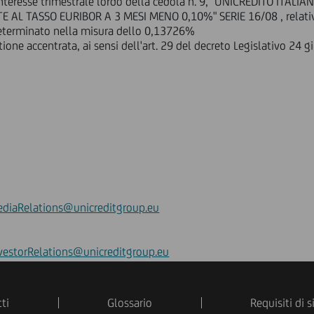
 interesse trimestrale lordo della cedola n. 9, "UNICREDITO ITAL
E AL TASSO EURIBOR A 3 MESI MENO 0,10%" SERIE 16/08 , relati
determinato nella misura dello 0,13726%
ione accentrata, ai sensi dell'art. 29 del decreto Legislativo 24 
diaRelations@unicreditgroup.eu
vestorRelations@unicreditgroup.eu
ti
Glossario
Requisiti di 