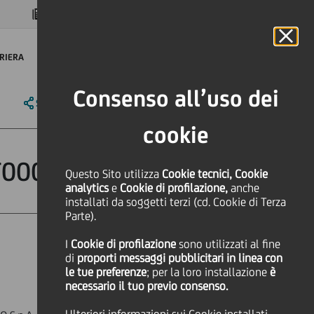
MAGAZINE
FAQ
CALENDARIO
NEL MONDO
IT
Language
Online Banking
RIERA
Consenso all’uso dei
SHARE
PRINT
SEND
cookie
IT0004332570
Questo Sito utilizza
Cookie tecnici, Cookie
analytics
e
Cookie di profilazione,
anche
installati da soggetti terzi (cd. Cookie di Terza
Parte).
I
Cookie di profilazione
sono utilizzati al fine
di
proporti messaggi pubblicitari in linea con
le tue preferenze
; per la loro installazione
è
necessario il tuo previo consenso.