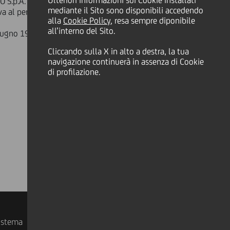
Ulteriori informazioni sui Cookie installati
IANO S.p.A. 2008/2011 OBBLIGAZIONI
mediante il Sito sono disponibili accedendo
va al periodo di godimento 22 marzo
alla
Cookie Policy
, resa sempre diponibile
all’interno del Sito.
giugno 1998, n° 213, è Monte Titoli
Cliccando sulla X in alto a destra, la tua
navigazione continuerà in assenza di Cookie
di profilazione.
sistema