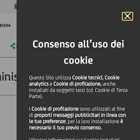
MAGAZINE
FAQ
CALENDARIO
NEL MONDO
IT
Language
Online Banking
RIERA
Consenso all’uso dei
SHARE
PRINT
SEND
cookie
inistrazione
Questo Sito utilizza
Cookie tecnici, Cookie
analytics
e
Cookie di profilazione,
anche
installati da soggetti terzi (cd. Cookie di Terza
Parte).
I
Cookie di profilazione
sono utilizzati al fine
di
proporti messaggi pubblicitari in linea con
le tue preferenze
; per la loro installazione
è
necessario il tuo previo consenso.