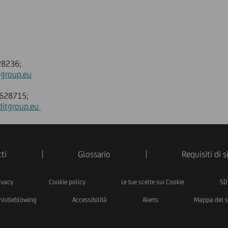
28236;
tgroup.eu
8628715;
ditgroup.eu
ti
Glossario
Requisiti di 
ivacy
Cookie policy
Le tue scelte sui Cookie
SD
istleblowing
Accessibilità
Alerts
Mappa del s