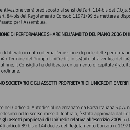
incentivazione verrà predisposto ai sensi dell'art. 114-bis del D.Lgs
'art. 84-bis del Regolamento Consob 11971/99 da mettere a disp
fissato per l'Assemblea.
IONE DI PERFORMANCE SHARE NELL'AMBITO DEL PIANO 2006 DI
a deliberato in data odierna l'emissione di parte delle performa
ngo Termine del Gruppo UniCredit, in seguito alla verifica del ra
tal fine, il Consiglio ha deliberato un aumento di capitale gratui
 ordinarie.
SOCIETARIO E GLI ASSETTI PROPRIETARI DI UNICREDIT E VERIF
te nel Codice di Autodisciplina emanato da Borsa Italiana S.p.A. 
medesima nello scorso mese di febbraio, è stata approvata dal Co
gli assetti proprietari di UniCredit relativa all'esercizio 2009
reda
egli articoli 89 bis e 144 decies del Regolamento Consob n. 1197