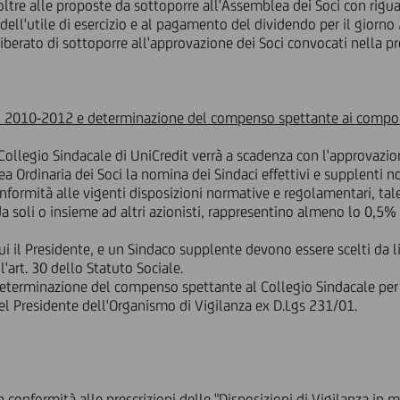
oltre alle proposte da sottoporre all'Assemblea dei Soci con riguar
dell'utile di esercizio e al pagamento del dividendo per il giorn
iberato di sottoporre all'approvazione dei Soci convocati nella 
izi 2010-2012 e determinazione del compenso spettante ai compon
llegio Sindacale di UniCredit verrà a scadenza con l'approvazione
 Ordinaria dei Soci la nomina dei Sindaci effettivi e supplenti n
onformità alle vigenti disposizioni normative e regolamentari, ta
da soli o insieme ad altri azionisti, rappresentino almeno lo 0,5% 
cui il Presidente, e un Sindaco supplente devono essere scelti da
'art. 30 dello Statuto Sociale.
 determinazione del compenso spettante al Collegio Sindacale per
l Presidente dell'Organismo di Vigilanza ex D.Lgs 231/01.
in conformità alle prescrizioni delle "Disposizioni di Vigilanza in