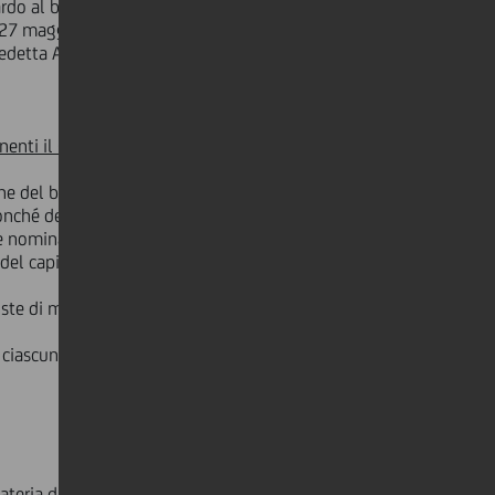
do al bilancio di esercizio al 31
o 27 maggio 2010 con data di stacco
predetta Assemblea le seguenti
enti il Collegio Sindacale
 del bilancio relativo all'esercizio
onché del Presidente del Collegio. Ai
le nomina deve avvenire sulla base di
del capitale sociale avente diritto di
 liste di minoranza. La nomina avviene
 ciascun anno di incarico nonché la
 materia di Organizzazione e Governo