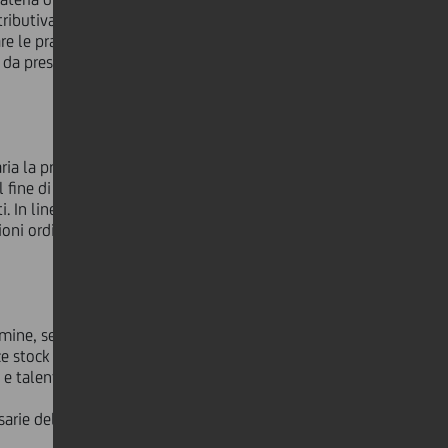
ributiva di Gruppo che definisce i
e le prassi, i piani ed i programmi
e da presentare per informativa
ia la proposta di adozione per il
ine di rafforzare il senso di
i. In linea con quanto approvato per
zioni ordinarie UniCredit a condizioni
ermine, secondo quanto deliberato dal
e stock option e la promessa di
 e talenti del Gruppo UniCredit,
sarie deleghe al Consiglio di