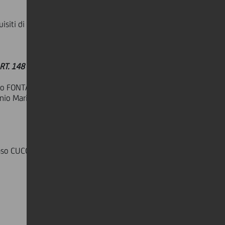
isiti di indipendenza ai sensi
RT. 148 TUIF
to FONTANESI, Francesco GIACOMIN,
onio Maria MAROCCO, Carlo PESENTI,
aso CUCCHIANI.