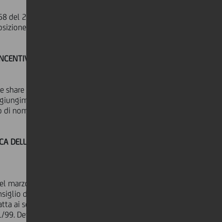
. 58 del 24 febbraio 1998 il
osizione del pubblico almeno
 INCENTIVAZIONE A LUNGO TERMINE
nce share promesse nell'ambito del
ggiungimento degli obiettivi di
to di nominali € 476.721
ICA DELL'INDIPENDENZA DEGLI
nel marzo 2006 e sulla base del
nsiglio di Amministrazione la
tta ai sensi dell'art. 123 bis del D.
1/99. Detta Relazione verrà